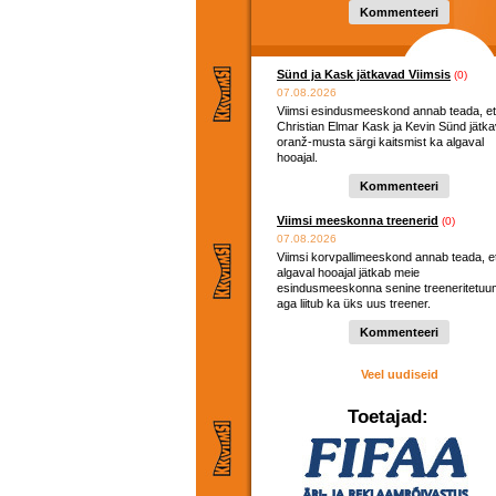
Kommenteeri
Sünd ja Kask jätkavad Viimsis
(0)
07.08.2026
Viimsi esindusmeeskond annab teada, et
Christian Elmar Kask ja Kevin Sünd jätk
oranž-musta särgi kaitsmist ka algaval
hooajal.
Kommenteeri
Viimsi meeskonna treenerid
(0)
07.08.2026
Viimsi korvpallimeeskond annab teada, e
algaval hooajal jätkab meie
esindusmeeskonna senine treeneritetuu
aga liitub ka üks uus treener.
Kommenteeri
Veel uudiseid
Toetajad: