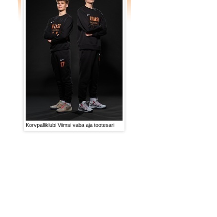
Korvpalliklubi Viimsi vaba aja tootesari