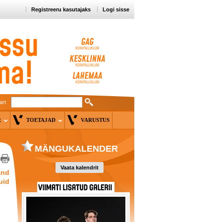
Registreeru kasutajaks
Logi sisse
art
ER
TOETAJAD
VARUSTUS
MÄNGUKALENDER
Vaata kalendrit
and
uid