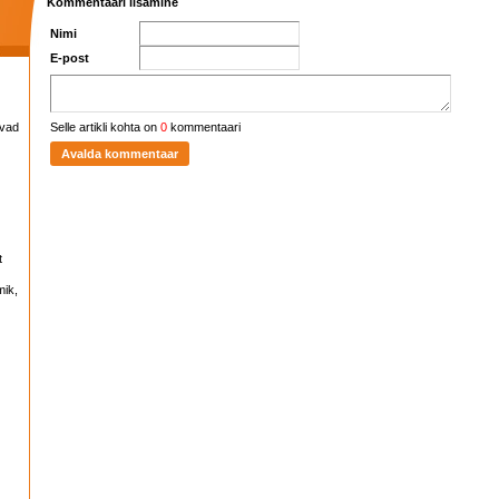
Kommentaari lisamine
Nimi
E-post
avad
Selle artikli kohta on
0
kommentaari
t
mik,