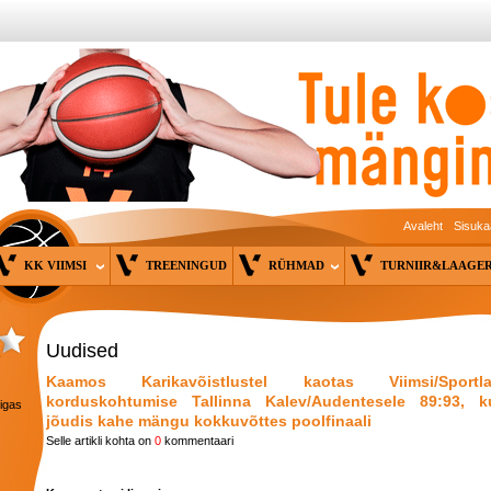
Avaleht
Sisuka
KK VIIMSI
TREENINGUD
RÜHMAD
TURNIIR&LAAG
Uudised
Kaamos Karikavõistlustel kaotas Viimsi/Sportl
korduskohtumise Tallinna Kalev/Audentesele 89:93, k
 igas
jõudis kahe mängu kokkuvõttes poolfinaali
Selle artikli kohta on
0
kommentaari