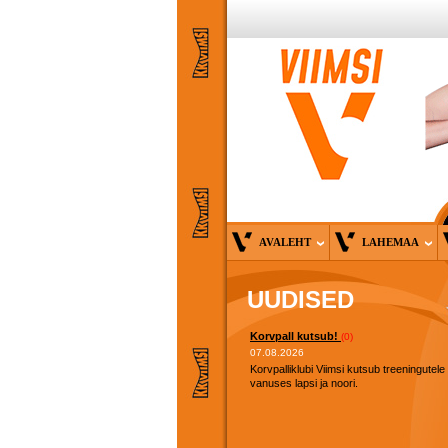
AVALEHT
LAHEMAA
UUDISED
Korvpall kutsub!
(0)
07.08.2026
Korvpalliklubi Viimsi kutsub treeningutele
vanuses lapsi ja noori.