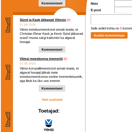
Kommenteeri
Nimi
E-post
Sünd ja Kask jätkavad Viimsis
(0)
07.08.2026
Selle artikli kohta on
0
komme
Viimsi esindusmeeskond annab teada, et
Christian Elmar Kask ja Kevin Sünd jätkavad
oranž-musta särgi kaitsmist ka algaval
hooajal.
Kommenteeri
Viimsi meeskonna treenerid
(0)
07.08.2026
Viimsi korvpallimeeskond annab teada, et
algaval hooajal jätkab meie
esindusmeeskonna senine treeneritetuumik,
aga liitub ka üks uus treener.
Kommenteeri
Veel uudiseid
Toetajad: