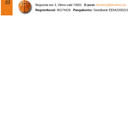
Begoonia tee 3, Viimsi vald 74001
E-post:
kkviimsi@kkviimsi.ee
Registrikood:
80174429
Pangakonto:
Swedbank EE642200221