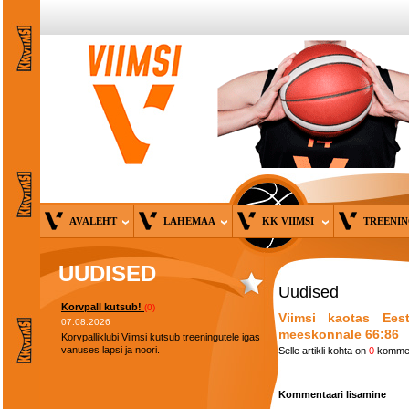
AVALEHT
LAHEMAA
KK VIIMSI
TREENI
UUDISED
Uudised
Korvpall kutsub!
(0)
Viimsi kaotas Eest
07.08.2026
meeskonnale 66:86
Korvpalliklubi Viimsi kutsub treeningutele igas
vanuses lapsi ja noori.
Selle artikli kohta on
0
kommen
Kommentaari lisamine