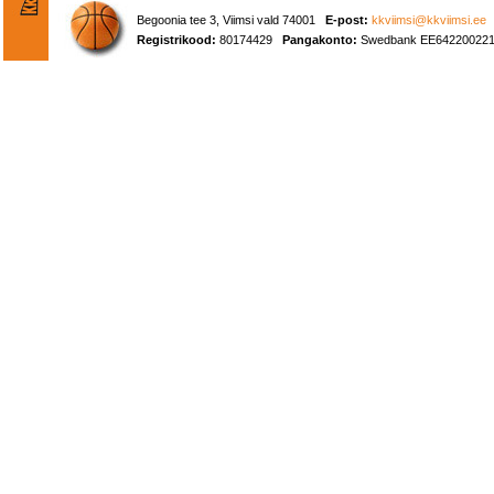
Begoonia tee 3, Viimsi vald 74001
E-post:
kkviimsi@kkviimsi.ee
Registrikood:
80174429
Pangakonto:
Swedbank EE642200221