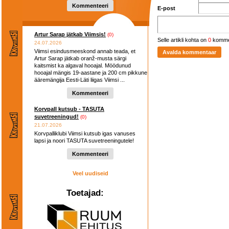
hooaega ...
Kommenteeri
E-post
Artur Sarap jätkab Viimsis!
(0)
Selle artikli kohta on
0
komme
24.07.2026
Viimsi esindusmeeskond annab teada, et
Artur Sarap jätkab oranž-musta särgi
kaitsmist ka algaval hooajal. Möödunud
hooajal mängis 19-aastane ja 200 cm pikkune
ääremängija Eesti-Läti liigas Viimsi ...
Kommenteeri
Korvpall kutsub - TASUTA
suvetreeningud!
(0)
21.07.2026
Korvpalliklubi Viimsi kutsub igas vanuses
lapsi ja noori TASUTA suvetreeningutele!
Kommenteeri
Veel uudiseid
Toetajad: