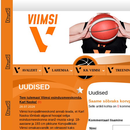
AVALEHT
LAHEMAA
KK VIIMSI
TREENI
UUDISED
Uudised
Tere tulemast Viimsi esindusmeeskonda,
Saame sõbraks korvp
Karl Naska!
(0)
Selle artikli kohta on
0
kommen
28.07.2026
Viimsi korvpallimeeskond annab teada, et Karl
Naska tõmbab algaval hooajal selga
esindusmeeskonna oranž-musta särgi. 18-
Kommentaari lisamine
aastane ja 193 cm pikkune Korvpalliklubi
Viimsi omakasvandik on viimased kaks
Nimi