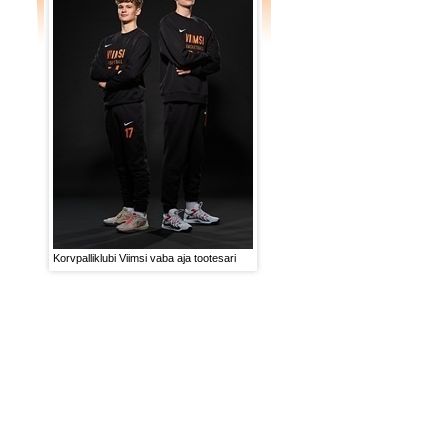
Korvpalliklubi Viimsi vaba aja tootesari