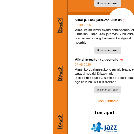
Kommenteeri
Sünd ja Kask jätkavad Viimsis
(0)
07.08.2026
Viimsi esindusmeeskond annab teada, et
Christian Elmar Kask ja Kevin Sünd jätk
oranž-musta särgi kaitsmist ka algaval
hooajal.
Kommenteeri
Viimsi meeskonna treenerid
(0)
07.08.2026
Viimsi korvpallimeeskond annab teada, e
algaval hooajal jätkab meie
esindusmeeskonna senine treeneritetuu
aga liitub ka üks uus treener.
Kommenteeri
Veel uudiseid
Toetajad: