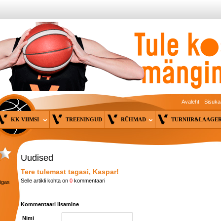
Avaleht
Sisuka
KK VIIMSI
TREENINGUD
RÜHMAD
TURNIIR&LAAG
Uudised
Tere tulemast tagasi, Kaspar!
Selle artikli kohta on
0
kommentaari
 igas
Kommentaari lisamine
Nimi