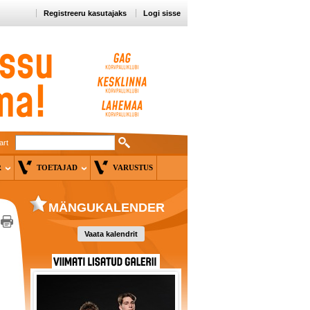
Registreeru kasutajaks
Logi sisse
art
ER
TOETAJAD
VARUSTUS
MÄNGUKALENDER
Vaata kalendrit