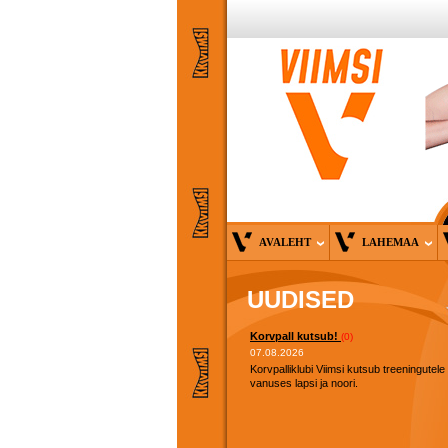
AVALEHT
LAHEMAA
UUDISED
Korvpall kutsub!
(0)
07.08.2026
Korvpalliklubi Viimsi kutsub treeningutele
vanuses lapsi ja noori.