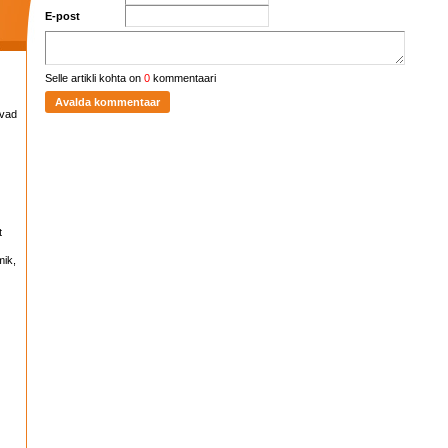
E-post
Selle artikli kohta on
0
kommentaari
avad
t
mik,