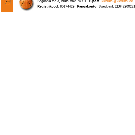
Begoonia tee 3, Viimsi vald 74001
E-post:
kkviimsi@kkviimsi.ee
Registrikood:
80174429
Pangakonto:
Swedbank EE642200221