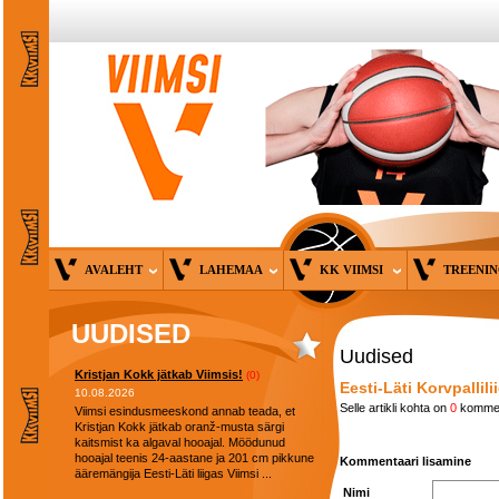
AVALEHT
LAHEMAA
KK VIIMSI
TREENI
UUDISED
Uudised
Kristjan Kokk jätkab Viimsis!
(0)
Eesti-Läti Korvpallili
10.08.2026
Selle artikli kohta on
0
kommen
Viimsi esindusmeeskond annab teada, et
Kristjan Kokk jätkab oranž-musta särgi
kaitsmist ka algaval hooajal. Möödunud
hooajal teenis 24-aastane ja 201 cm pikkune
Kommentaari lisamine
ääremängija Eesti-Läti liigas Viimsi ...
Nimi