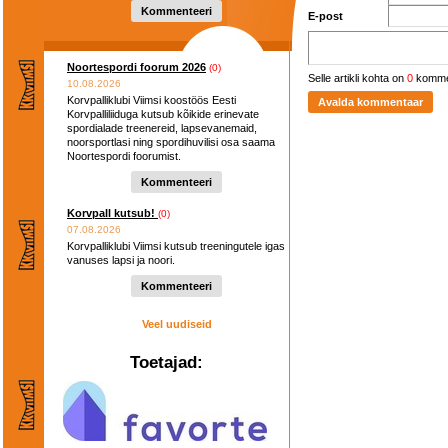
Kommenteeri
E-post
Noortespordi foorum 2026
(0)
Selle artikli kohta on
0
komme
10.08.2026
Korvpalliklubi Viimsi koostöös Eesti
Korvpalliliiduga kutsub kõikide erinevate
spordialade treenereid, lapsevanemaid,
noorsportlasi ning spordihuvilisi osa saama
Noortespordi foorumist.
Kommenteeri
Korvpall kutsub!
(0)
07.08.2026
Korvpalliklubi Viimsi kutsub treeningutele igas
vanuses lapsi ja noori.
Kommenteeri
Veel uudiseid
Toetajad: