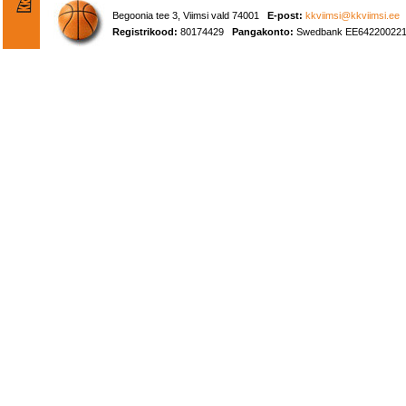
Begoonia tee 3, Viimsi vald 74001
E-post:
kkviimsi@kkviimsi.ee
Registrikood:
80174429
Pangakonto:
Swedbank EE642200221