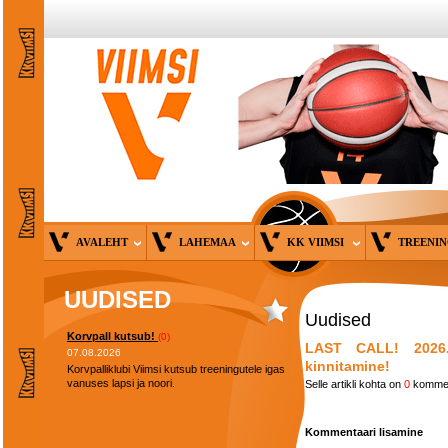
AVALEHT
LAHEMAA
KK VIIMSI
TREENI
UUDISED
Uudised
Korvpall kutsub!
(0)
LAST CALL! 2026.a
07.08.2026
kinnitamine!
Korvpalliklubi Viimsi kutsub treeningutele igas
vanuses lapsi ja noori.
Selle artikli kohta on
0
kommen
Kommentaari lisamine