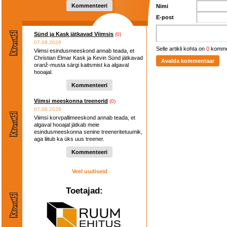
Kommenteeri
Nimi
E-post
Sünd ja Kask jätkavad Viimsis
(0)
07.08.2026
Selle artikli kohta on
0
komme
Viimsi esindusmeeskond annab teada, et
Christian Elmar Kask ja Kevin Sünd jätkavad
oranž-musta särgi kaitsmist ka algaval
hooajal.
Kommenteeri
Viimsi meeskonna treenerid
(0)
07.08.2026
Viimsi korvpallimeeskond annab teada, et
algaval hooajal jätkab meie
esindusmeeskonna senine treeneritetuumik,
aga liitub ka üks uus treener.
Kommenteeri
Veel uudiseid
Toetajad: