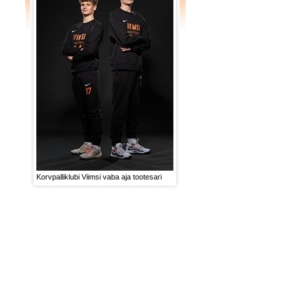
Korvpalliklubi Viimsi vaba aja tootesari