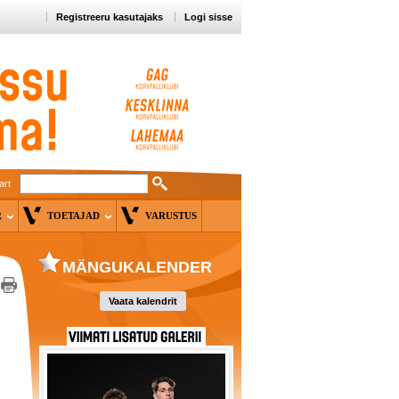
Registreeru kasutajaks
Logi sisse
art
ER
TOETAJAD
VARUSTUS
MÄNGUKALENDER
Vaata kalendrit