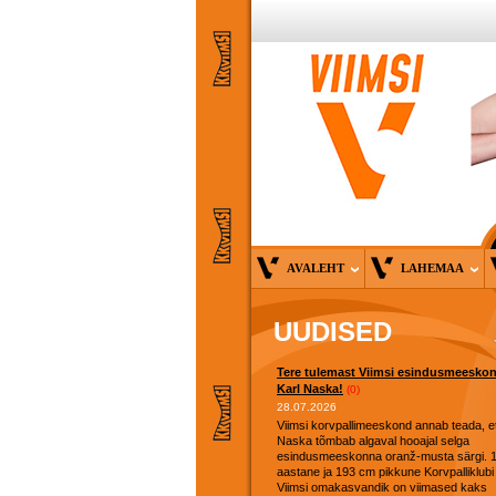
AVALEHT
LAHEMAA
UUDISED
Tere tulemast Viimsi esindusmeesko
Karl Naska!
(0)
28.07.2026
Viimsi korvpallimeeskond annab teada, et
Naska tõmbab algaval hooajal selga
esindusmeeskonna oranž-musta särgi. 
aastane ja 193 cm pikkune Korvpalliklubi
Viimsi omakasvandik on viimased kaks