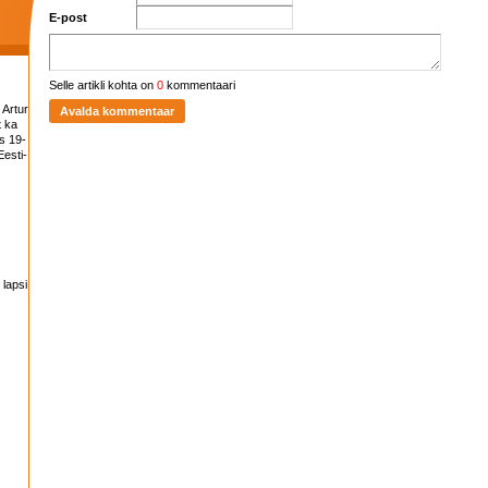
E-post
Selle artikli kohta on
0
kommentaari
 Artur
t ka
s 19-
esti-
 lapsi