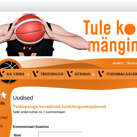
Avaleht
Sisuka
KK VIIMSI
TREENINGUD
RÜHMAD
TURNIIR&LAAG
Uudised
nda,
Toidupanga kevadised toidukogumispäevad
Selle artikli kohta on
0
kommentaari
 Karl
18-
Kommentaari lisamine
Nimi