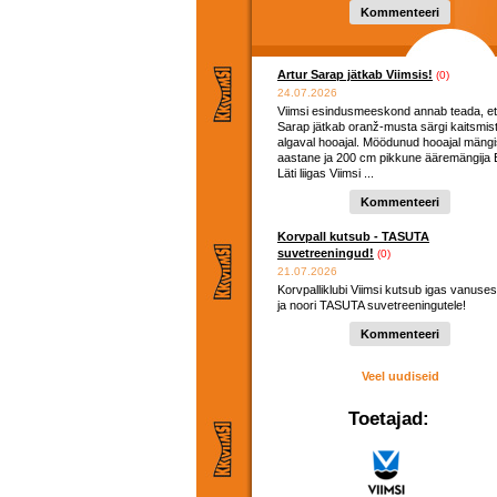
hooaega ...
Kommenteeri
Artur Sarap jätkab Viimsis!
(0)
24.07.2026
Viimsi esindusmeeskond annab teada, et
Sarap jätkab oranž-musta särgi kaitsmis
algaval hooajal. Möödunud hooajal mängi
aastane ja 200 cm pikkune ääremängija E
Läti liigas Viimsi ...
Kommenteeri
Korvpall kutsub - TASUTA
suvetreeningud!
(0)
21.07.2026
Korvpalliklubi Viimsi kutsub igas vanuses
ja noori TASUTA suvetreeningutele!
Kommenteeri
Veel uudiseid
Toetajad: