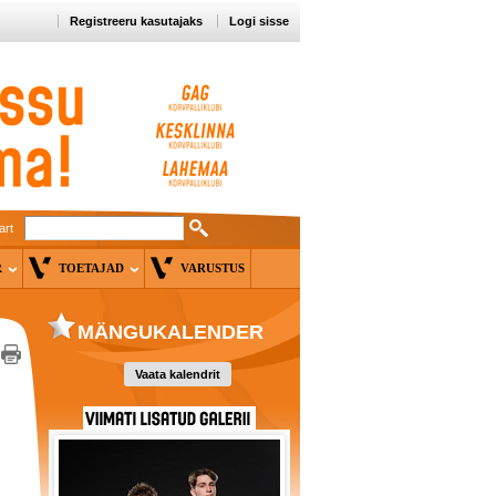
Registreeru kasutajaks
Logi sisse
art
ER
TOETAJAD
VARUSTUS
MÄNGUKALENDER
Vaata kalendrit