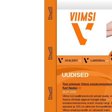
AVALEHT
LAHEMAA
UUDISED
Tere tulemast Viimsi esindusmeesko
Karl Naska!
(0)
28.07.2026
Viimsi korvpallimeeskond annab teada, et
Naska tõmbab algaval hooajal selga
esindusmeeskonna oranž-musta särgi. 
aastane ja 193 cm pikkune Korvpalliklubi
Viimsi omakasvandik on viimased kaks