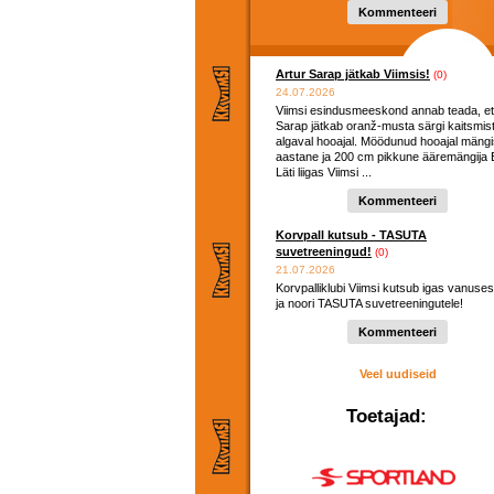
hooaega ...
Kommenteeri
Artur Sarap jätkab Viimsis!
(0)
24.07.2026
Viimsi esindusmeeskond annab teada, et
Sarap jätkab oranž-musta särgi kaitsmis
algaval hooajal. Möödunud hooajal mängi
aastane ja 200 cm pikkune ääremängija E
Läti liigas Viimsi ...
Kommenteeri
Korvpall kutsub - TASUTA
suvetreeningud!
(0)
21.07.2026
Korvpalliklubi Viimsi kutsub igas vanuses
ja noori TASUTA suvetreeningutele!
Kommenteeri
Veel uudiseid
Toetajad: