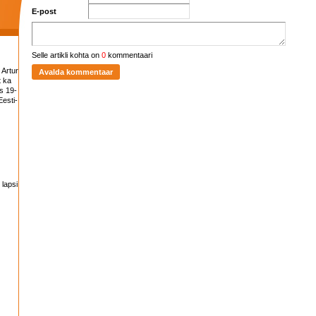
E-post
Selle artikli kohta on
0
kommentaari
 Artur
t ka
s 19-
esti-
 lapsi