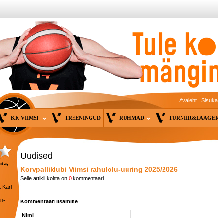
Avaleht
Sisuka
KK VIIMSI
TREENINGUD
RÜHMAD
TURNIIR&LAAG
Uudised
nda,
Korvpalliklubi Viimsi rahulolu-uuring 2025/2026
Selle artikli kohta on
0
kommentaari
 Karl
18-
Kommentaari lisamine
Nimi