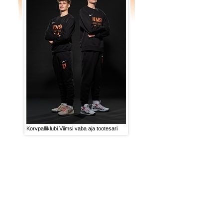
Korvpalliklubi Viimsi vaba aja tootesari