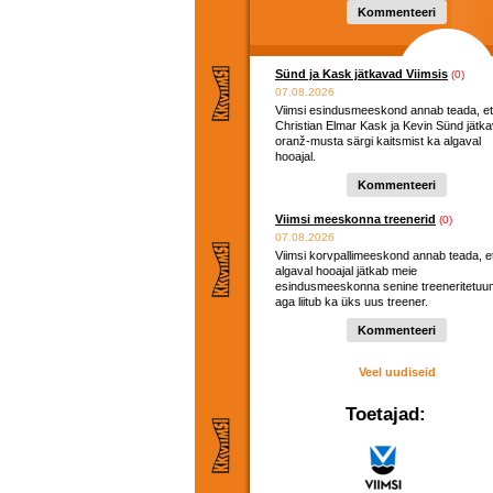
Kommenteeri
Sünd ja Kask jätkavad Viimsis
(0)
07.08.2026
Viimsi esindusmeeskond annab teada, et
Christian Elmar Kask ja Kevin Sünd jätk
oranž-musta särgi kaitsmist ka algaval
hooajal.
Kommenteeri
Viimsi meeskonna treenerid
(0)
07.08.2026
Viimsi korvpallimeeskond annab teada, e
algaval hooajal jätkab meie
esindusmeeskonna senine treeneritetuu
aga liitub ka üks uus treener.
Kommenteeri
Veel uudiseid
Toetajad: