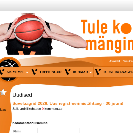
Avaleht
Sisuka
KK VIIMSI
TREENINGUD
RÜHMAD
TURNIIR&LAAG
Uudised
Suvelaagrid 2026. Uus registreerimistähtaeg - 30.juuni!
Selle artikli kohta on
0
kommentaari
 igas
Kommentaari lisamine
Nimi