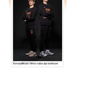
Korvpalliklubi Viimsi vaba aja tootesari