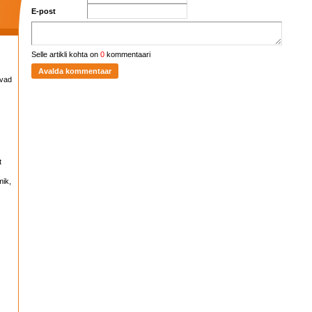
E-post
Selle artikli kohta on
0
kommentaari
avad
t
mik,