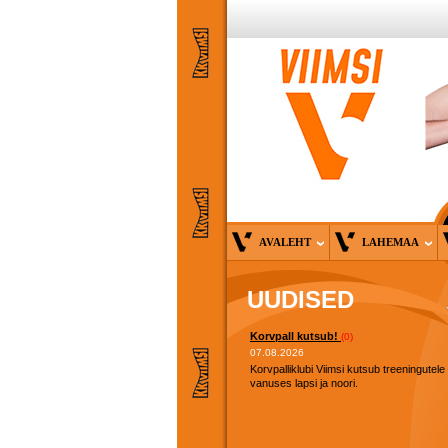
AVALEHT
LAHEMAA
UUDISED
Korvpall kutsub!
(0)
07.08.2026
Korvpalliklubi Viimsi kutsub treeningutele
vanuses lapsi ja noori.