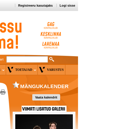
Registreeru kasutajaks
Logi sisse
art
ER
TOETAJAD
VARUSTUS
MÄNGUKALENDER
Vaata kalendrit