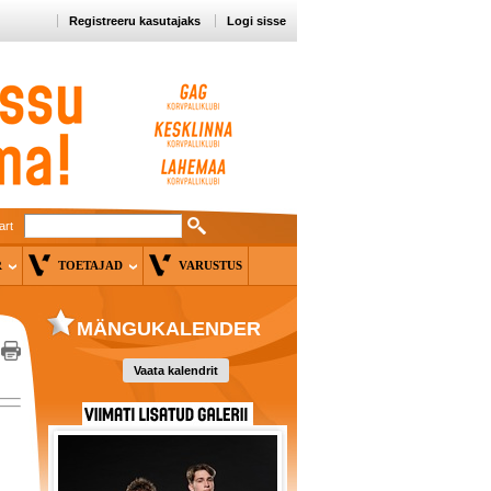
Registreeru kasutajaks
Logi sisse
art
ER
TOETAJAD
VARUSTUS
MÄNGUKALENDER
Vaata kalendrit