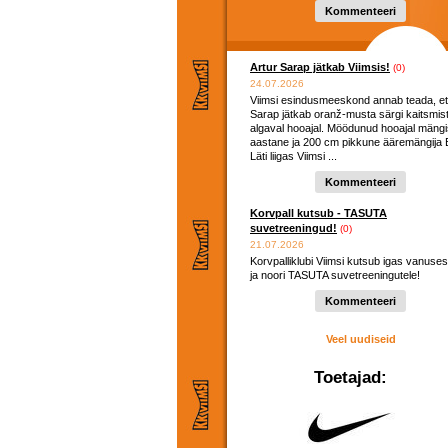
hooaega ...
Kommenteeri
Artur Sarap jätkab Viimsis!
(0)
24.07.2026
Viimsi esindusmeeskond annab teada, et
Sarap jätkab oranž-musta särgi kaitsmis
algaval hooajal. Möödunud hooajal mängi
aastane ja 200 cm pikkune ääremängija E
Läti liigas Viimsi ...
Kommenteeri
Korvpall kutsub - TASUTA
suvetreeningud!
(0)
21.07.2026
Korvpalliklubi Viimsi kutsub igas vanuses
ja noori TASUTA suvetreeningutele!
Kommenteeri
Veel uudiseid
Toetajad: