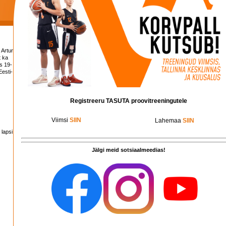
 Artur
t ka
s 19-
esti-
Registreeru TASUTA proovitreeningutele
Viimsi
SIIN
Lahemaa
SIIN
 lapsi
Jälgi meid sotsiaalmeedias!