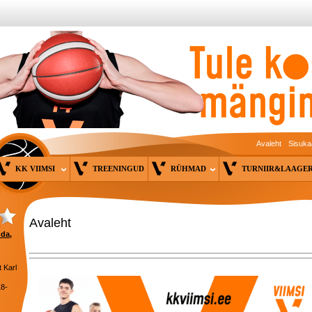
Avaleht
Sisuka
KK VIIMSI
TREENINGUD
RÜHMAD
TURNIIR&LAAG
Avaleht
nda,
 Karl
18-