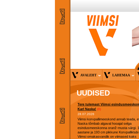
AVALEHT
LAHEMAA
UUDISED
Tere tulemast Viimsi esindusmeesko
Karl Naska!
(0)
28.07.2026
Viimsi korvpallimeeskond annab teada, et
Naska tõmbab algaval hooajal selga
esindusmeeskonna oranž-musta särgi. 
aastane ja 193 cm pikkune Korvpalliklubi
Viimsi omakasvandik on viimased kaks