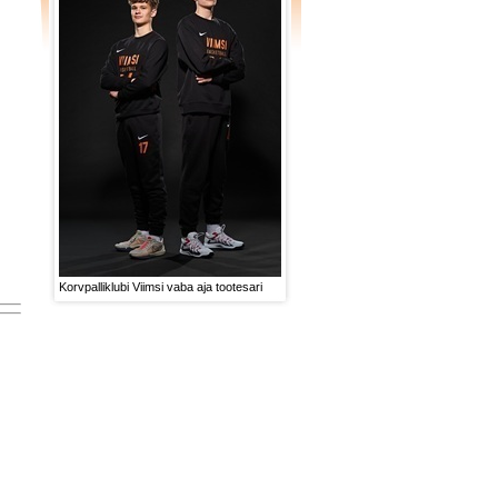
Korvpalliklubi Viimsi vaba aja tootesari