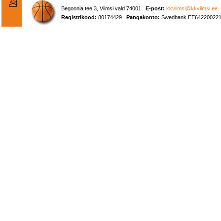
Begoonia tee 3, Viimsi vald 74001
E-post:
kkviimsi@kkviimsi.ee
Registrikood:
80174429
Pangakonto:
Swedbank EE642200221