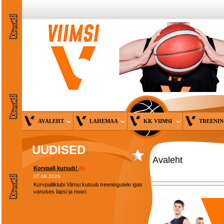
AVALEHT
LAHEMAA
KK VIIMSI
TREENI
UUDISED
Avaleht
Korvpall kutsub!
(0)
07.08.2026
Korvpalliklubi Viimsi kutsub treeningutele igas
vanuses lapsi ja noori.