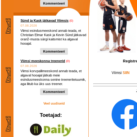
Kommenteeri
Sünd ja Kask jätkavad Viimsis
(0)
07.08.2026
Viimsi esindusmeeskond annab teada, et
Christian Elmar Kask ja Kevin Sünd jätkavad
oranž-musta särgi kaitsmist ka algaval
hooajal.
Kommenteeri
Registr
Viimsi meeskonna treenerid
(0)
07.08.2026
Viimsi korvpallimeeskond annab teada, et
Viimsi
SIIN
algaval hooajal jätkab meie
esindusmeeskonna senine treeneritetuumik,
aga liitub ka üks uus treener.
Kommenteeri
Veel uudiseid
Toetajad: