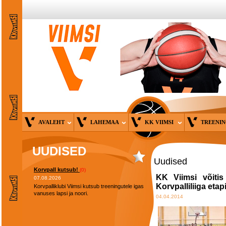
AVALEHT
LAHEMAA
KK VIIMSI
TREENI
UUDISED
Uudised
Korvpall kutsub!
(0)
KK Viimsi võitis
07.08.2026
Korvpalliliiga etap
Korvpalliklubi Viimsi kutsub treeningutele igas
vanuses lapsi ja noori.
04.04.2014