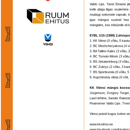
Valdo Lips. Tanel Einaste jä
kelle abiga liigas osalemine
muidugi seitsmele vaprale, 
igas mängus suutsid hea 
mängides, kes tribüünile oli 
EYBL U15 (1999) 2.divisjo
1. KK Viimsi (5 võitu, 0 kaotu
2. BC Meshcheryakova (4 või
3. BA Tallinn Kalev (3 võitu, 
4. BC Tsmoki-Minsk (3 võitu,
5. BS Jekaterinburg (3 võitu,
6. BC Zubrys (2 võitu, 3 kao
7. BS Sportkunda (0 võitu, 5
8. Kupchinskiy olimp (0 võit,
KK Viimsi mängis koosse
Jürgenson, Gregory Torger,
Lauri lehtine, Sander Raieste
Peatreener Valdo Lips. Treen
Viimsi poisid kogus kolme et
www.kkviimsi.ee
www.facebook.com/kkviimsi