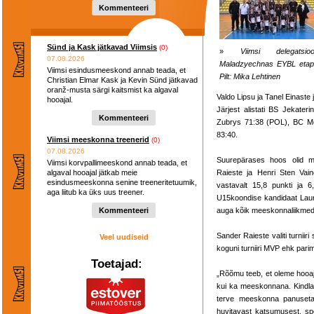
Kommenteeri
Sünd ja Kask jätkavad Viimsis
(0)
»
Viimsi delegatsio
07.08.2026
Maladzyechnas EYBL etapi
Viimsi esindusmeeskond annab teada, et
Pilt: Mika Lehtinen
Christian Elmar Kask ja Kevin Sünd jätkavad
oranž-musta särgi kaitsmist ka algaval
Valdo Lipsu ja Tanel Einaste
hooajal.
Järjest alistati BS Jekate
Kommenteeri
Zubrys 71:38 (POL), BC Me
83:40.
Viimsi meeskonna treenerid
(0)
07.08.2026
Suurepärases hoos olid me
Viimsi korvpallimeeskond annab teada, et
algaval hooajal jätkab meie
Raieste ja Henri Sten Vaino
esindusmeeskonna senine treeneritetuumik,
vastavalt 15,8 punkti ja 6
aga liitub ka üks uus treener.
U15koondise kandidaat Lauri 
Kommenteeri
auga kõik meeskonnaliikmed
Sander Raieste valiti turniir
Veel uudiseid
koguni turniiri MVP ehk pari
Toetajad:
„Rõõmu teeb, et oleme hooaj
kui ka meeskonnana. Kindlast
terve meeskonna panuseta 
huvitavast katsumusest, spor