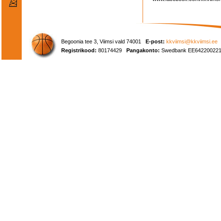
Begoonia tee 3, Viimsi vald 74001
E-post:
kkviimsi@kkviimsi.ee
Registrikood:
80174429
Pangakonto:
Swedbank EE642200221