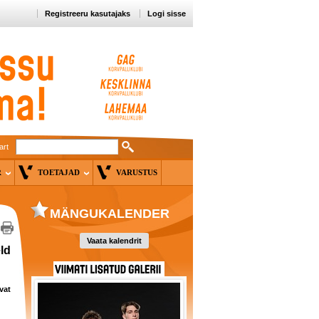
Registreeru kasutajaks
Logi sisse
art
ER
TOETAJAD
VARUSTUS
MÄNGUKALENDER
Vaata kalendrit
ld
vat