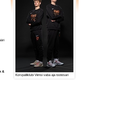
äri
k &
Korvpalliklubi Viimsi vaba aja tootesari