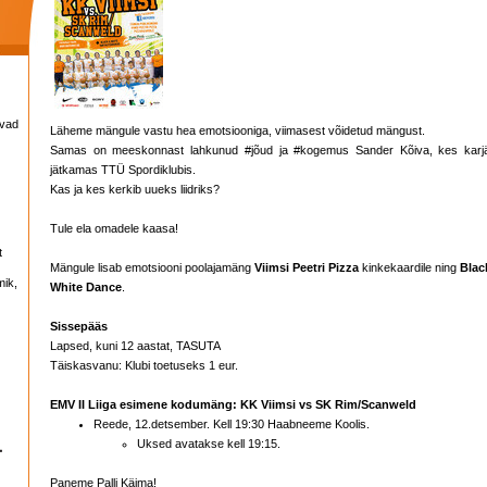
avad
Läheme mängule vastu hea emotsiooniga, viimasest võidetud mängust.
Samas on meeskonnast lahkunud #jõud ja #kogemus Sander Kõiva, kes karjä
jätkamas TTÜ Spordiklubis.
Kas ja kes kerkib uueks liidriks?
Tule ela omadele kaasa!
t
Mängule lisab emotsiooni poolajamäng
Viimsi Peetri Pizza
kinkekaardile ning
Blac
mik,
White Dance
.
Sissepääs
Lapsed, kuni 12 aastat, TASUTA
Täiskasvanu: Klubi toetuseks 1 eur.
EMV II Liiga esimene kodumäng: KK Viimsi vs SK Rim/Scanweld
Reede, 12.detsember. Kell 19:30 Haabneeme Koolis.
Uksed avatakse kell 19:15.
Paneme Palli Käima!