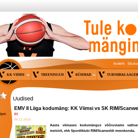
Avaleht
Sisuka
KK VIIMSI
TREENINGUD
RÜHMAD
TURNIIR&LAAG
Uudised
EMV II Liiga kodumäng: KK Viimsi vs SK RIM/Scanwe
 igas
(0)
09.12.2014
Aasta viimases kodumängus võõrustame valitse
meistrit, ehk Spordiklubi RIM/Scanweldi meeskonda.