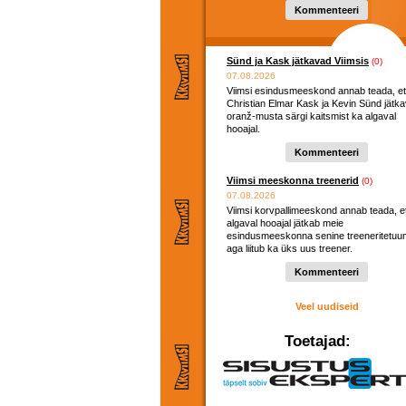
Kommenteeri
Sünd ja Kask jätkavad Viimsis
(0)
07.08.2026
Viimsi esindusmeeskond annab teada, et
Christian Elmar Kask ja Kevin Sünd jätk
oranž-musta särgi kaitsmist ka algaval
hooajal.
Kommenteeri
Viimsi meeskonna treenerid
(0)
07.08.2026
Viimsi korvpallimeeskond annab teada, e
algaval hooajal jätkab meie
esindusmeeskonna senine treeneritetuu
aga liitub ka üks uus treener.
Kommenteeri
Veel uudiseid
Toetajad: