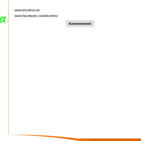
www.kkviimsi.ee
www.facebook.com/kkviimsi
Kommenteeri