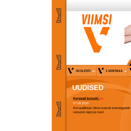
AVALEHT
LAHEMAA
UUDISED
Korvpall kutsub!
(0)
07.08.2026
Korvpalliklubi Viimsi kutsub treeningutele
vanuses lapsi ja noori.