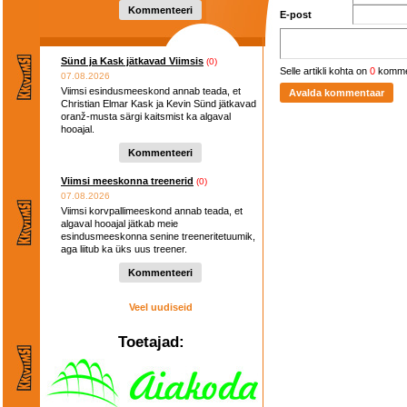
Kommenteeri
E-post
Sünd ja Kask jätkavad Viimsis
(0)
Selle artikli kohta on
0
komme
07.08.2026
Viimsi esindusmeeskond annab teada, et
Christian Elmar Kask ja Kevin Sünd jätkavad
oranž-musta särgi kaitsmist ka algaval
hooajal.
Kommenteeri
Viimsi meeskonna treenerid
(0)
07.08.2026
Viimsi korvpallimeeskond annab teada, et
algaval hooajal jätkab meie
esindusmeeskonna senine treeneritetuumik,
aga liitub ka üks uus treener.
Kommenteeri
Veel uudiseid
Toetajad: