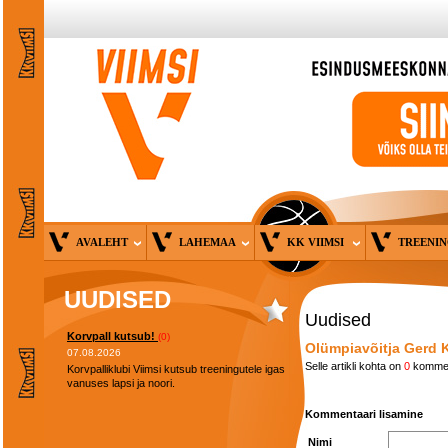
AVALEHT
LAHEMAA
KK VIIMSI
TREENI
UUDISED
Uudised
Korvpall kutsub!
(0)
Olümpiavõitja Gerd K
07.08.2026
Selle artikli kohta on
0
kommen
Korvpalliklubi Viimsi kutsub treeningutele igas
vanuses lapsi ja noori.
Kommentaari lisamine
Nimi