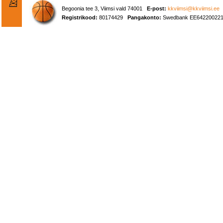
Begoonia tee 3, Viimsi vald 74001
E-post:
kkviimsi@kkviimsi.ee
Registrikood:
80174429
Pangakonto:
Swedbank EE642200221