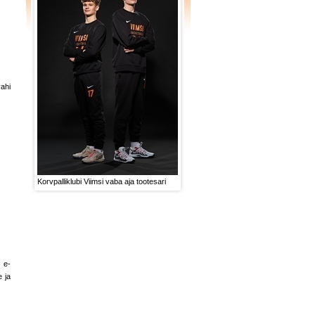
ahi
Korvpalliklubi Viimsi vaba aja tootesari
e-
 ja