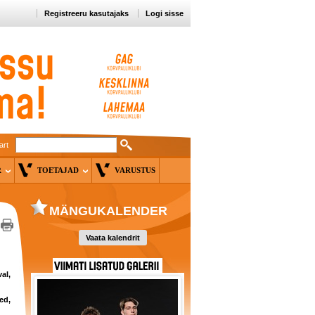
Registreeru kasutajaks
Logi sisse
art
ER
TOETAJAD
VARUSTUS
MÄNGUKALENDER
Vaata kalendrit
al,
ed,