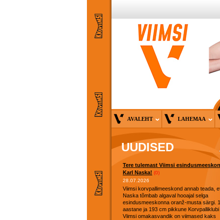
AVALEHT
LAHEMAA
UUDISED
Tere tulemast Viimsi esindusmeesko
Karl Naska!
(0)
28.07.2026
Viimsi korvpallimeeskond annab teada, et
Naska tõmbab algaval hooajal selga
esindusmeeskonna oranž-musta särgi. 
aastane ja 193 cm pikkune Korvpalliklubi
Viimsi omakasvandik on viimased kaks