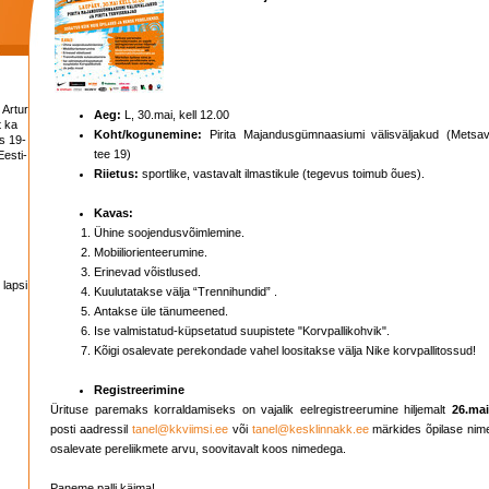
 Artur
Aeg:
L, 30.mai, kell 12.00
t ka
Koht/kogunemine:
Pirita Majandusgümnaasiumi välisväljakud (Metsav
s 19-
tee 19)
esti-
Riietus:
sportlike, vastavalt ilmastikule (tegevus toimub õues).
Kavas:
Ühine soojendusvõimlemine.
Mobiiliorienteerumine.
Erinevad võistlused.
 lapsi
Kuulutatakse välja “Trennihundid” .
Antakse üle tänumeened.
Ise valmistatud-küpsetatud suupistete "Korvpallikohvik".
Kõigi osalevate perekondade vahel loositakse välja Nike korvpallitossud!
Registreerimine
Ürituse paremaks korraldamiseks on vajalik eelregistreerumine hiljemalt
26.mai
posti aadressil
tanel@kkviimsi.ee
või
tanel@kesklinnakk.ee
märkides õpilase nime
osalevate pereliikmete arvu, soovitavalt koos nimedega.
Paneme palli käima!