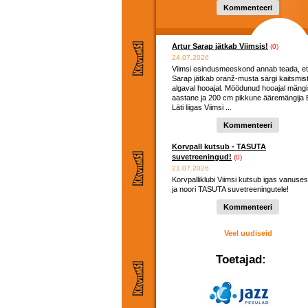
hooaega ...
Kommenteeri
Artur Sarap jätkab Viimsis!
(0)
24.07.2026
Viimsi esindusmeeskond annab teada, et
Sarap jätkab oranž-musta särgi kaitsmis
algaval hooajal. Möödunud hooajal mängi
aastane ja 200 cm pikkune ääremängija E
Läti liigas Viimsi ...
Kommenteeri
Korvpall kutsub - TASUTA
suvetreeningud!
(0)
21.07.2026
Korvpalliklubi Viimsi kutsub igas vanuses
ja noori TASUTA suvetreeningutele!
Kommenteeri
Veel uudiseid
Toetajad: