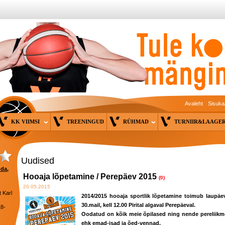
Avaleht
Sisuka
KK VIIMSI
TREENINGUD
RÜHMAD
TURNIIR&LAAG
Uudised
nda,
Hooaja lõpetamine / Perepäev 2015
(0)
20.05.2015
 Karl
2014/2015 hooaja sportlik lõpetamine toimub laupäev
30.mail, kell 12.00 Pirital algaval Perepäeval.
18-
Oodatud on kõik meie õpilased ning nende pereliikm
ehk emad-isad ja õed-vennad.