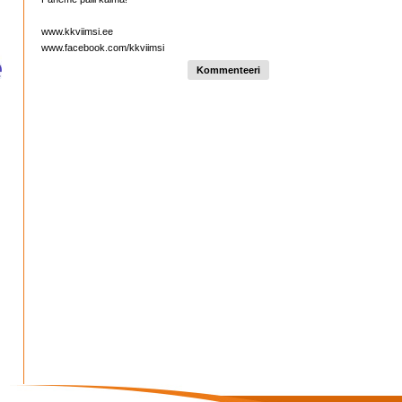
www.kkviimsi.ee
www.facebook.com/kkviimsi
Kommenteeri