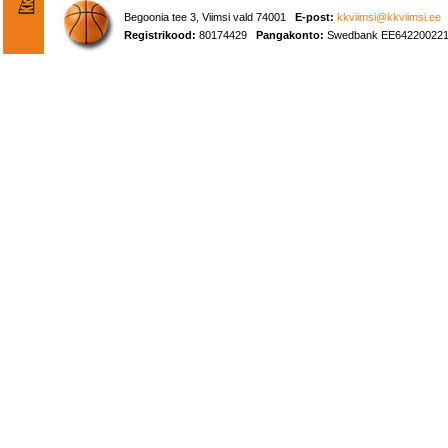
Begoonia tee 3, Viimsi vald 74001
E-post:
kkviimsi@kkviimsi.ee
Registrikood:
80174429
Pangakonto:
Swedbank EE642200221