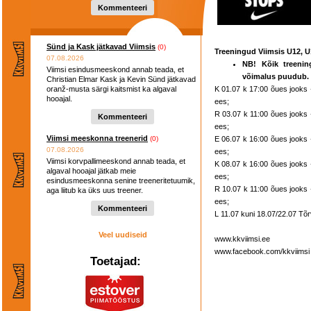
Kommenteeri
Sünd ja Kask jätkavad Viimsis
(0)
Treeningud Viimsis U12, U
07.08.2026
NB! Kõik treenin
Viimsi esindusmeeskond annab teada, et
võimalus puudub.
Christian Elmar Kask ja Kevin Sünd jätkavad
oranž-musta särgi kaitsmist ka algaval
K 01.07 k 17:00 õues jooks 
hooajal.
ees;
R 03.07 k 11:00 õues jooks 
Kommenteeri
ees;
Viimsi meeskonna treenerid
(0)
E 06.07 k 16:00 õues jooks 
07.08.2026
ees;
Viimsi korvpallimeeskond annab teada, et
K 08.07 k 16:00 õues jooks 
algaval hooajal jätkab meie
ees;
esindusmeeskonna senine treeneritetuumik,
R 10.07 k 11:00 õues jooks 
aga liitub ka üks uus treener.
ees;
Kommenteeri
L 11.07 kuni 18.07/22.07 Tõr
Veel uudiseid
www.kkviimsi.ee
www.facebook.com/kkviimsi
Toetajad: