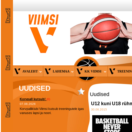
AVALEHT
LAHEMAA
KK VIIMSI
TREENI
UUDISED
Uudised
Korvpall kutsub!
(0)
U12 kuni U18 rühm
07.08.2026
Korvpalliklubi Viimsi kutsub treeningutele igas
30.06.2015
vanuses lapsi ja noori.