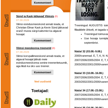
Kommenteeri
Sünd ja Kask jätkavad Viimsis
(0)
07.08.2026
Viimsi esindusmeeskond annab teada, et
Treeningud AUGUSTIS toimuv
Christian Elmar Kask ja Kevin Sünd jätkavad
filiaalidele ühiselt, et tagada
oranž-musta särgi kaitsmist ka algaval
Treeningud toimuvad
hooajal.
Uue hooaja tunnipl
Kommenteeri
septembrist.
Viimsi meeskonna treenerid
(0)
Nädal 32 (03.08.-9.08.)
07.08.2026
2000/vanemad. E, T, K, N: Ke
Viimsi korvpallimeeskond annab teada, et
algaval hooajal jätkab meie
2007/2006/2005/2004. E, T, K
esindusmeeskonna senine treeneritetuumik,
2003/2002/2001/2000/vanemad
aga liitub ka üks uus treener.
Kommenteeri
Nädal 33 (10.08.-16.08.)
2007/2006/2005/2004. E, T, K
Veel uudiseid
2003/2002/2001/2000/vanemad
Toetajad:
Nädal 34 (17.08.-23.08.)
2007/2006/2005/2004. E, T, K
2003/2002/2001/2000/vanemad
Nädal 35 (24.08.-30.08.)