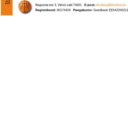
Begoonia tee 3, Viimsi vald 74001
E-post:
kkviimsi@kkviimsi.ee
Registrikood:
80174429
Pangakonto:
Swedbank EE642200221