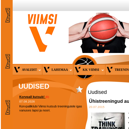
AVALEHT
LAHEMAA
KK VIIMSI
TREENI
UUDISED
Uudised
Korvpall kutsub!
(0)
Ühistreeningud a
07.08.2026
Korvpalliklubi Viimsi kutsub treeningutele igas
20.07.2015
vanuses lapsi ja noori.