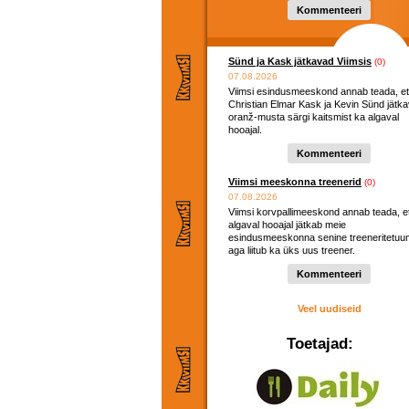
Kommenteeri
Sünd ja Kask jätkavad Viimsis
(0)
07.08.2026
Viimsi esindusmeeskond annab teada, et
Christian Elmar Kask ja Kevin Sünd jätk
oranž-musta särgi kaitsmist ka algaval
hooajal.
Kommenteeri
Viimsi meeskonna treenerid
(0)
07.08.2026
Viimsi korvpallimeeskond annab teada, e
algaval hooajal jätkab meie
esindusmeeskonna senine treeneritetuu
aga liitub ka üks uus treener.
Kommenteeri
Veel uudiseid
Toetajad: