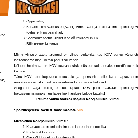
Õppemaks;
Kohalike omavalitsuste (KOV), Viimsi vald ja Tallinna linn, sporditegev
toetus ehk nö pearahad;
avad
Sponsorite toetus. Annetused või reklaami müük;
Riilik treenerite toetus.
Mitme viimase aasta arengud on viinud olukorda, kus KOV panus väheneb
lapsevanema ning Toetaja panus suureneb.
Kõigest hoolimata, on KOV pearaha siiski süsteemseks osaks spordiõppe kul
katmisel.
t
Tänu KOV sporditegevuse toetustele ja sponsorite abile katab lapsevanem
mik,
makstav õppemaks vaid osa reaalsetest spordiõppe kuludest.
Seega on väga oluline, et Teie lapsele KOV poolt määratav sporditegev
toetussumma jõuaks Teie lapse huvihariduse kulude katteks!
Palume valida toetuse saajaks Korvpalliklubi Viimsi!
Sporditegevuse toetust saate määrata
SIIN
Miks valida Korvpalliklubi Viimsi?
Kaasaegsed treeningtingimused ja treeningmetoodika.
Koolitatud treenerid.
Oma Klubi ideniteet ja sümboolika.