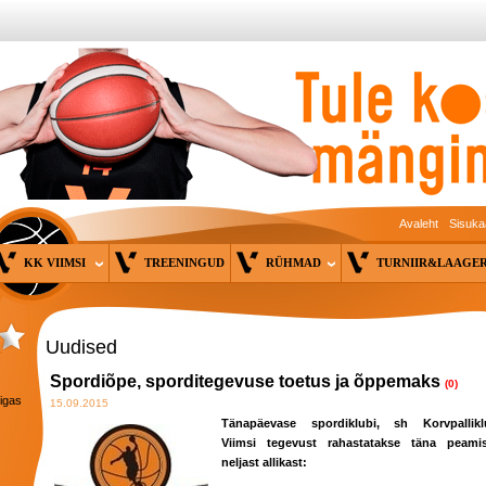
Avaleht
Sisuka
KK VIIMSI
TREENINGUD
RÜHMAD
TURNIIR&LAAG
Uudised
Spordiõpe, sporditegevuse toetus ja õppemaks
(0)
 igas
15.09.2015
Tänapäevase spordiklubi, sh Korvpallikl
Viimsi tegevust rahastatakse täna peamis
neljast allikast: