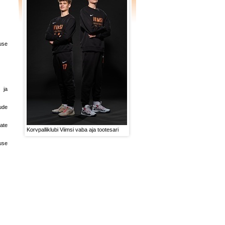
use
 ja
ude
ate
Korvpalliklubi Viimsi vaba aja tootesari
use