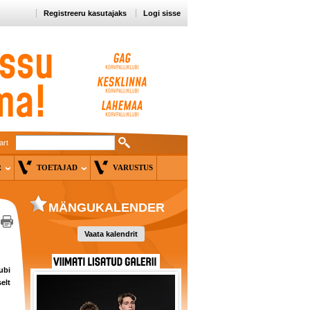
Registreeru kasutajaks
Logi sisse
art
ER
TOETAJAD
VARUSTUS
MÄNGUKALENDER
Vaata kalendrit
ubi
elt