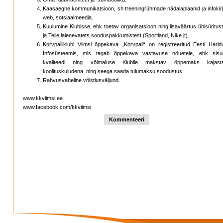
Kaasaegne kommunikatsioon, sh treeningrühmade nädalaplaanid ja infokirj
web, sotsiaalmeedia.
Kuulumine Klubisse, ehk toetav organisatsioon ning lisaväärtus ühisüritus
ja Teile laienevatets sooduspakkumistest (Sportland, Nike jt).
Korvpalliklubi Viimsi õppekava „Korvpall“ on registreeritud Eesti Harid
Infosüsteemis, mis tagab õppekava vastavuse nõuetele, ehk sisul
kvaliteedi ning võimaluse Klubile makstav õppemaks kajast
koolituskuludena, ning seega saada tulumaksu soodustus.
Rahvusvaheline võistlusväljund.
www.kkviimsi.ee
www.facebook.com/kkviimsi
Kommenteeri