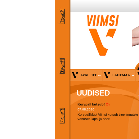
AVALEHT
LAHEMAA
UUDISED
Korvpall kutsub!
(0)
07.08.2026
Korvpalliklubi Viimsi kutsub treeningutele
vanuses lapsi ja noori.