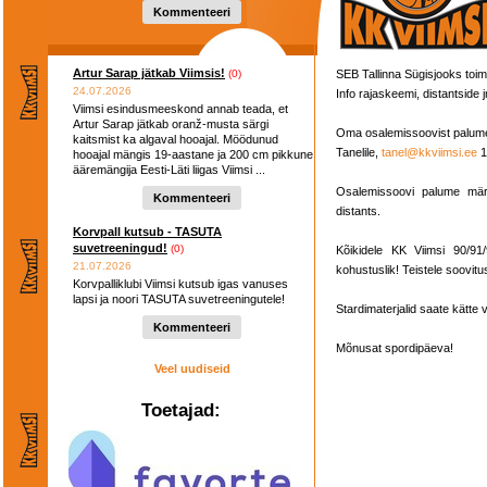
hooaega ...
Kommenteeri
Artur Sarap jätkab Viimsis!
(0)
SEB Tallinna Sügisjooks toim
24.07.2026
Info rajaskeemi, distantside 
Viimsi esindusmeeskond annab teada, et
Artur Sarap jätkab oranž-musta särgi
Oma osalemissoovist palum
kaitsmist ka algaval hooajal. Möödunud
Tanelile,
tanel@kkviimsi.ee
1
hooajal mängis 19-aastane ja 200 cm pikkune
ääremängija Eesti-Läti liigas Viimsi ...
Osalemissoovi palume märki
Kommenteeri
distants.
Korvpall kutsub - TASUTA
suvetreeningud!
(0)
Kõikidele KK Viimsi 90/91
21.07.2026
kohustuslik! Teistele soovitus
Korvpalliklubi Viimsi kutsub igas vanuses
lapsi ja noori TASUTA suvetreeningutele!
Stardimaterjalid saate kätte v
Kommenteeri
Mõnusat spordipäeva!
Veel uudiseid
Toetajad: