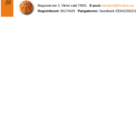
Begoonia tee 3, Viimsi vald 74001
E-post:
kkviimsi@kkviimsi.ee
Registrikood:
80174429
Pangakonto:
Swedbank EE642200221