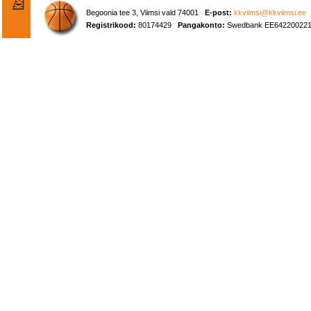
Begoonia tee 3, Viimsi vald 74001
E-post:
kkviimsi@kkviimsi.ee
Registrikood:
80174429
Pangakonto:
Swedbank EE642200221