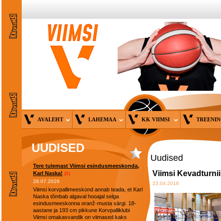
AVALEHT
LAHEMAA
KK VIIMSI
TREENI
UUDISED
Uudised
Tere tulemast Viimsi esindusmeeskonda,
Viimsi Kevadturnii
Karl Naska!
(0)
28.07.2026
23.04.2016
Viimsi korvpallimeeskond annab teada, et Karl
Naska tõmbab algaval hooajal selga
esindusmeeskonna oranž-musta särgi. 18-
aastane ja 193 cm pikkune Korvpalliklubi
Viimsi omakasvandik on viimased kaks