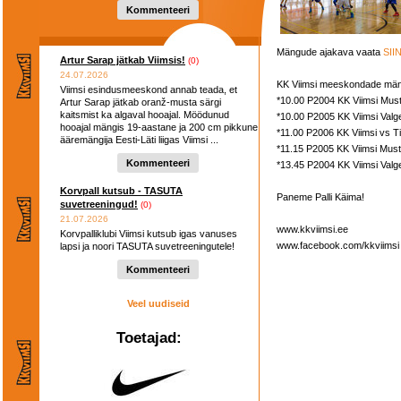
hooaega ...
Kommenteeri
Mängude ajakava vaata
SII
Artur Sarap jätkab Viimsis!
(0)
24.07.2026
KK Viimsi meeskondade mä
Viimsi esindusmeeskond annab teada, et
*10.00 P2004 KK Viimsi Must
Artur Sarap jätkab oranž-musta särgi
kaitsmist ka algaval hooajal. Möödunud
*10.00 P2005 KK Viimsi Valg
hooajal mängis 19-aastane ja 200 cm pikkune
*11.00 P2006 KK Viimsi vs 
ääremängija Eesti-Läti liigas Viimsi ...
*11.15 P2005 KK Viimsi Mus
Kommenteeri
*13.45 P2004 KK Viimsi Valg
Korvpall kutsub - TASUTA
Paneme Palli Käima!
suvetreeningud!
(0)
21.07.2026
www.kkviimsi.ee
Korvpalliklubi Viimsi kutsub igas vanuses
www.facebook.com/kkviimsi
lapsi ja noori TASUTA suvetreeningutele!
Kommenteeri
Veel uudiseid
Toetajad: