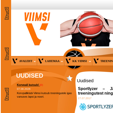
AVALEHT
LAHEMAA
KK VIIMSI
TREENI
UUDISED
Uudised
Korvpall kutsub!
(0)
Sportlyzer – Jä
07.08.2026
treeningutest ning 
Korvpalliklubi Viimsi kutsub treeningutele igas
vanuses lapsi ja noori.
27.07.2017