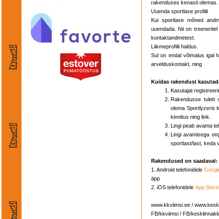
rakenduses kenasti olemas.
Uuenda sportlase profiili
Kui sportlase mõned andm
uuendada. Nii on treenerite
kontaktandmetest.
Liikmeprofiili haldus.
Sul on endal võimalus igal
arvelduskontakt, ning
Kuidas rakendust kasuta
Kasutajat registreer
Rakendusse tuleb s
olema Sportlyzeris k
kinnitus ning link.
Lingi peab avama tele
Lingi avamisega ong
sportlast/last, keda v
Rakendused on saadaval:
1. Android telefonidele
Googl
äpp
2. iOS telefonidele
App Store
www.kkviimsi.ee / www.kesk
FB/kkviimsi / FB/kesklinnak