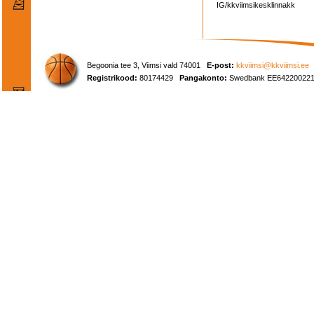
IG/kkviimsikesklinnakk
Begoonia tee 3, Viimsi vald 74001
E-post:
kkviimsi@kkviimsi.ee
Registrikood:
80174429
Pangakonto:
Swedbank EE642200221