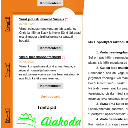
Kommenteeri
Sünd ja Kask jätkavad Viimsis
(0)
07.08.2026
Viimsi esindusmeeskond annab teada, et
Christian Elmar Kask ja Kevin Sünd jätkavad
oranž-musta särgi kaitsmist ka algaval
hooajal.
Miks Sportlyzer rakendus
Kommenteeri
Vaata treeningplaa
Viimsi meeskonna treenerid
(0)
Sul on alati kõik treeningp
07.08.2026
plaani, siis kõik muudatuse
Viimsi korvpallimeeskond annab teada, et
Kas su laps osaleb
algaval hooajal jätkab meie
Rakenduse abil on väga lih
esindusmeeskonna senine treeneritetuumik,
järgmisel treeningul või män
aga liitub ka üks uus treener.
kas “Osalen” või “Ei osale”.
Kommenteeri
Nii teab treener alati kui pa
valmistada. Lisaks näed sina
Veel uudiseid
teiste lastevanematega omav
Vaata oma lapse os
Toetajad:
Lapsevanemad tahavad ena
“Sportlyzer lapsevanemale” a
Vaata treenerite ko
Kui mõnikord on vaja treener