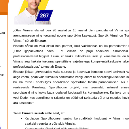
„Olen Viimsis elanud pea 20 aastat ja 15 aastat olen panustanud Viimsi spo
avad
arendamisesse ning toetanud noorte sportlikku kasvatust. Sportlik Viimsi on Tu
Viimsi, “ sõnab
Einaste
.
Einaste sõnul on vald olnud hea partner, kuid valdkonnas on ka parandamisru
„Oma igapäevatöös näen, et Viimsis on palju andekaid, sihikindlaid
professionaalseid tegijaid. Leian, et lisaks mitmekesisusele ja kaasatusele on t
Viimsis aeg hakata toetama spetsiifiliste vajadustega kompetentsikeskuste teket
professionaalsust,“ tutvustab Einaste.
t
Einaste jätkab „Arvestades valla suurust ja kasvavat inimeste soovi aktiivselt v
mik,
aega veeta, peab vald tulevikus panustama veelgi enam nii sporditegevuse toetus
kui ka taristu, sealhulgas spordialade spetsiifilise taristu parandamisse. Nii t
realiseerida Karulaugu Spordihoone projekt, mis teenindab mitmeid erinev
spordialasid ning looks kaua oodatud kodusaali ka korvpalliperele. Kahjuks on s
veel jõude, kes spordihoone rajamist on püüdnud takistada või oma muudes huvi
ära kasutada.“
Tanel Einaste seisab selle eest, et:
Karulaugu Spordihoonest saaks korvpalliklubi kodusaal – Viimsi noo
saaksid treenida ja võistelda Viimsis.
Kaasajastada Viimsi Kooli välis spordiväljakud.