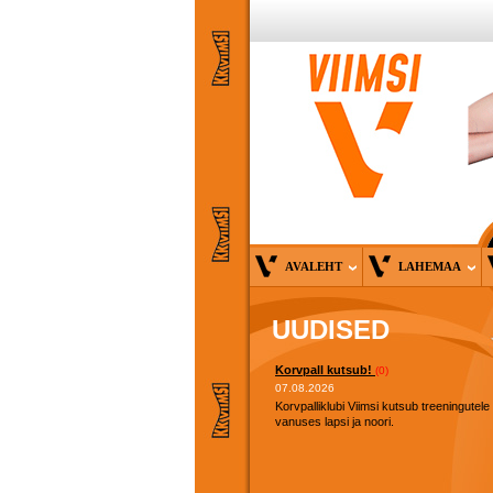
AVALEHT
LAHEMAA
UUDISED
Korvpall kutsub!
(0)
07.08.2026
Korvpalliklubi Viimsi kutsub treeningutele
vanuses lapsi ja noori.