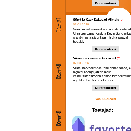
Kommenteeri
Sünd ja Kask jätkavad Viimsis
(0)
07.08.2026
Viimsi esindusmeeskond annab teada, et
Christian Elmar Kask ja Kevin Sünd jätk
oranž-musta särgi kaitsmist ka algaval
hooajal.
Kommenteeri
Viimsi meeskonna treenerid
(0)
07.08.2026
Viimsi korvpallimeeskond annab teada, e
algaval hooajal jätkab meie
esindusmeeskonna senine treeneritetuu
aga liitub ka üks uus treener.
Kommenteeri
Veel uudiseid
Toetajad: