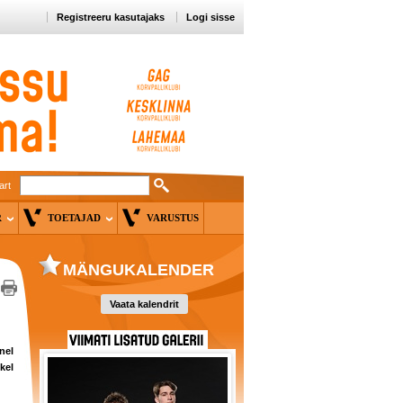
Registreeru kasutajaks
Logi sisse
art
ER
TOETAJAD
VARUSTUS
MÄNGUKALENDER
Vaata kalendrit
nel
kel