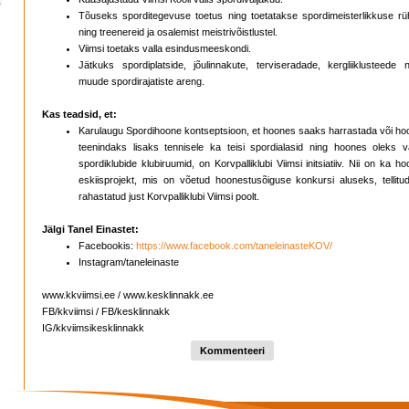
Tõuseks sporditegevuse toetus ning toetatakse spordimeisterlikkuse rü
ning treenereid ja osalemist meistrivõistlustel.
Viimsi toetaks valla esindusmeeskondi.
Jätkuks spordiplatside, jõulinnakute, terviseradade, kergliiklusteede n
muude spordirajatiste areng.
Kas teadsid, et:
Karulaugu Spordihoone kontseptsioon, et hoones saaks harrastada või ho
teenindaks lisaks tennisele ka teisi spordialasid ning hoones oleks va
spordiklubide klubiruumid, on Korvpalliklubi Viimsi initsiatiiv. Nii on ka h
eskiisprojekt, mis on võetud hoonestusõiguse konkursi aluseks, tellitud
rahastatud just Korvpalliklubi Viimsi poolt.
Jälgi Tanel Einastet:
Facebookis:
https://www.facebook.com/taneleinasteKOV/
Instagram/taneleinaste
www.kkviimsi.ee / www.kesklinnakk.ee
FB/kkviimsi / FB/kesklinnakk
IG/kkviimsikesklinnakk
Kommenteeri