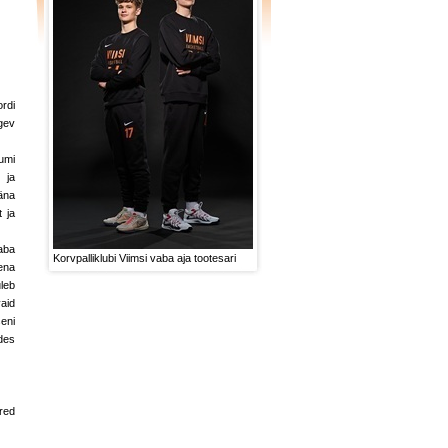
rdi
gev
umi
 ja
äna
 ja
aba
Korvpalliklubi Viimsi vaba aja tootesari
ena
uleb
aid
eni
des
red