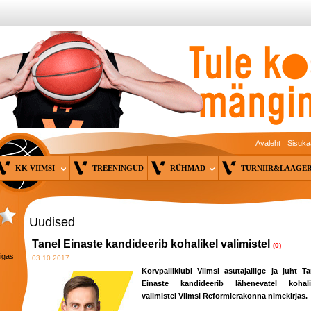
Avaleht
Sisuka
KK VIIMSI
TREENINGUD
RÜHMAD
TURNIIR&LAAG
Uudised
Tanel Einaste kandideerib kohalikel valimistel
(0)
 igas
03.10.2017
Korvpalliklubi Viimsi asutajaliige ja juht Ta
Einaste kandideerib lähenevatel kohali
valimistel Viimsi Reformierakonna nimekirjas.