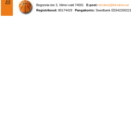
Begoonia tee 3, Viimsi vald 74001
E-post:
kkviimsi@kkviimsi.ee
Registrikood:
80174429
Pangakonto:
Swedbank EE642200221