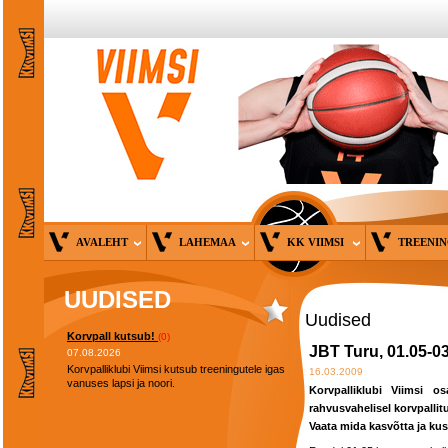
AVALEHT
LAHEMAA
KK VIIMSI
TREENI
UUDISED
Uudised
Korvpall kutsub!
(0)
JBT Turu, 01.05-0
07.08.2026
Korvpalliklubi Viimsi kutsub treeningutele igas
16.03.2009
vanuses lapsi ja noori.
Korvpalliklubi Viimsi 
rahvusvahelisel korvpallitu
Vaata mida kasvõtta ja k