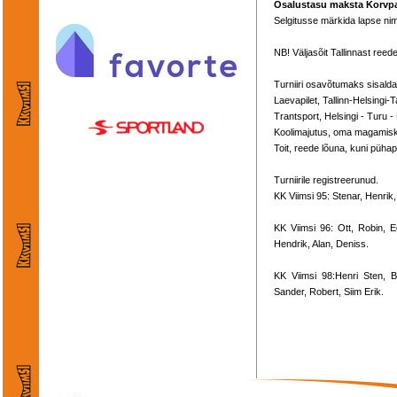
Osalustasu maksta Korvpall
Selgitusse märkida lapse nim
NB! Väljasõit Tallinnast reede
Turniiri osavõtumaks sisalda
Laevapilet, Tallinn-Helsingi-Ta
Trantsport, Helsingi - Turu - 
Koolimajutus, oma magamisk
Toit, reede lõuna, kuni püha
Turniirile registreerunud.
KK Viimsi 95: Stenar, Henrik
KK Viimsi 96: Ott, Robin, E
Hendrik, Alan, Deniss.
KK Viimsi 98:Henri Sten, 
Sander, Robert, Siim Erik.