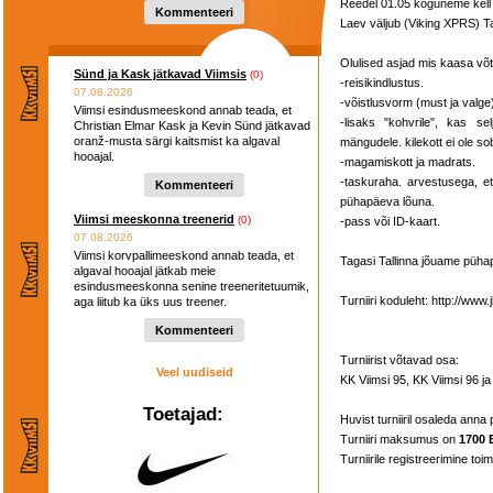
Reedel 01.05 koguneme kell 0
Kommenteeri
Laev väljub (Viking XPRS) Tal
Olulised asjad mis kaasa võt
Sünd ja Kask jätkavad Viimsis
(0)
-reisikindlustus.
07.08.2026
-võistlusvorm (must ja valge)
Viimsi esindusmeeskond annab teada, et
-lisaks "kohvrile", kas se
Christian Elmar Kask ja Kevin Sünd jätkavad
oranž-musta särgi kaitsmist ka algaval
mängudele. kilekott ei ole sob
hooajal.
-magamiskott ja madrats.
-taskuraha. arvestusega, e
Kommenteeri
pühapäeva lõuna.
Viimsi meeskonna treenerid
(0)
-pass või ID-kaart.
07.08.2026
Viimsi korvpallimeeskond annab teada, et
Tagasi Tallinna jõuame pühap
algaval hooajal jätkab meie
esindusmeeskonna senine treeneritetuumik,
Turniiri koduleht: http://www
aga liitub ka üks uus treener.
Kommenteeri
Turniirist võtavad osa:
Veel uudiseid
KK Viimsi 95, KK Viimsi 96 
Toetajad:
Huvist turniiril osaleda anna
Turniiri maksumus on
1700 
Turniirile registreerimine toi