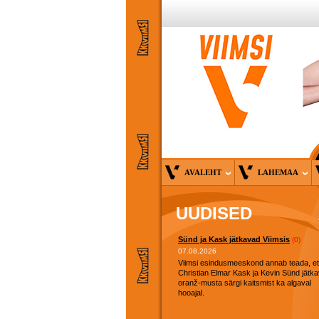
AVALEHT
LAHEMAA
UUDISED
Sünd ja Kask jätkavad Viimsis
(0)
07.08.2026
Viimsi esindusmeeskond annab teada, et
Christian Elmar Kask ja Kevin Sünd jätk
oranž-musta särgi kaitsmist ka algaval
hooajal.