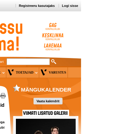
Registreeru kasutajaks
Logi sisse
art
ER
TOETAJAD
VARUSTUS
MÄNGUKALENDER
Vaata kalendrit
id
uga
ubi