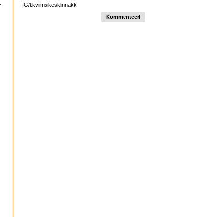
IG/kkviimsikesklinnakk
Kommenteeri