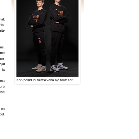
malt
ia.
ite
nas,
eme
gus
jal
 ja
Korvpalliklubi Viimsi vaba aja tootesari
nna
uru
ise
, on
ool,