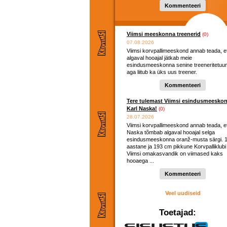
Kommenteeri
Viimsi meeskonna treenerid
(0)
07.08.2026
Viimsi korvpallimeeskond annab teada, e
algaval hooajal jätkab meie
esindusmeeskonna senine treeneritetuu
aga liitub ka üks uus treener.
Kommenteeri
Tere tulemast Viimsi esindusmeesko
Karl Naska!
(0)
28.07.2026
Viimsi korvpallimeeskond annab teada, et
Naska tõmbab algaval hooajal selga
esindusmeeskonna oranž-musta särgi. 
aastane ja 193 cm pikkune Korvpalliklubi
Viimsi omakasvandik on viimased kaks
hooaega ...
Kommenteeri
Veel uudiseid
Toetajad: