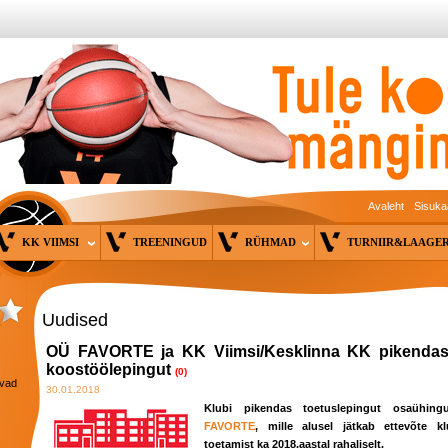
Avaleht
Sisuka
KK VIIMSI
TREENINGUD
RÜHMAD
TURNIIR&LAAG
Uudised
OÜ FAVORTE ja KK Viimsi/Kesklinna KK pikendas
koostöölepingut
(0)
avad
30.01.2018
Klubi pikendas toetuslepingut osaühing
FAVORTE
, mille alusel jätkab ettevõte kl
toetamist ka 2018.aastal rahaliselt.