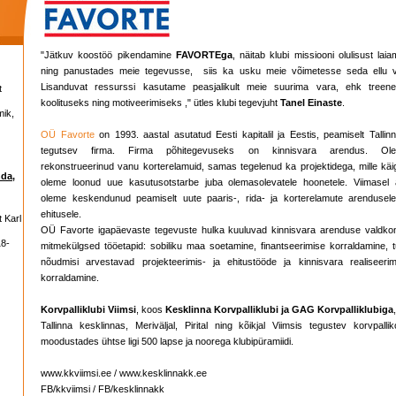
"Jätkuv koostöö pikendamine
FAVORTEga
, näitab klubi missiooni olulisust laia
ning panustades meie tegevusse, siis ka usku meie võimetesse seda ellu vi
Lisanduvat ressurssi kasutame peasjalikult meie suurima vara, ehk treener
t
koolituseks ning motiveerimiseks ," ütles klubi tegevjuht
Tanel Einaste
.
mik,
OÜ Favorte
on 1993. aastal asutatud Eesti kapitalil ja Eestis, peamiselt Tallin
tegutsev firma. Firma põhitegevuseks on kinnisvara arendus. Ol
rekonstrueerinud vanu korterelamuid, samas tegelenud ka projektidega, mille käi
nda,
oleme loonud uue kasutusotstarbe juba olemasolevatele hoonetele. Viimasel a
oleme keskendunud peamiselt uute paaris-, rida- ja korterelamute arendusele
ehitusele.
 Karl
OÜ Favorte igapäevaste tegevuste hulka kuuluvad kinnisvara arenduse valdko
18-
mitmekülgsed tööetapid: sobiliku maa soetamine, finantseerimise korraldamine, t
nõudmisi arvestavad projekteerimis- ja ehitustööde ja kinnisvara realiseerim
korraldamine.
Korvpalliklubi Viimsi
, koos
Kesklinna Korvpalliklubi ja GAG Korvpalliklubiga
Tallinna kesklinnas, Meriväljal, Pirital ning kõikjal Viimsis tegustev korvpallik
moodustades ühtse ligi 500 lapse ja noorega klubipüramiidi.
www.kkviimsi.ee / www.kesklinnakk.ee
FB/kkviimsi / FB/kesklinnakk