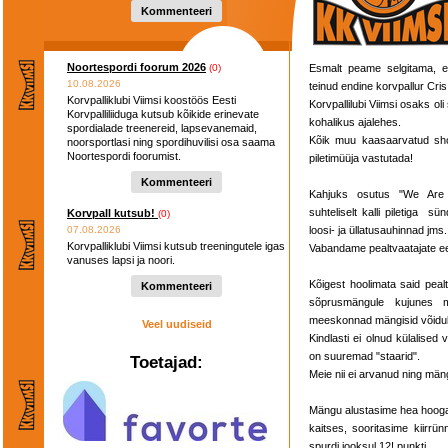
Kommenteeri
Noortespordi foorum 2026
(0)
Esmalt peame selgitama, 
10.08.2026
teinud endine korvpallur Cri
Korvpalliklubi Viimsi koostöös Eesti
Korvpallilubi Viimsi osaks o
Korvpalliliiduga kutsub kõikide erinevate
kohalikus ajalehes.
spordialade treenereid, lapsevanemaid,
Kõik muu kaasaarvatud show
noorsportlasi ning spordihuvilisi osa saama
Noortespordi foorumist.
piletimüüja vastutada!
Kommenteeri
Kahjuks osutus "We Are O
suhteliselt kalli piletiga 
Korvpall kutsub!
(0)
07.08.2026
loosi- ja üllatusauhinnad jms.
Korvpalliklubi Viimsi kutsub treeningutele igas
Vabandame pealtvaatajate e
vanuses lapsi ja noori.
Kõigest hoolimata said pealt
Kommenteeri
sõprusmängule kujunes m
meeskonnad mängisid võidul
Veel uudiseid
Kindlasti ei olnud külalised
on suuremad "staarid".
Toetajad:
Meie nii ei arvanud ning mäng
Mängu alustasime hea hooga,
kaitses, sooritasime kiirrü
spurdi jooksul 12! punkti.