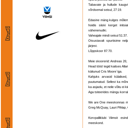
Tabavate ja hullude kaugvi
võrdsemal seisul, 27:19.
Edasine mäng kulges mõlem
hoidis siiski kerget init
vähenenudki.
Vaheajale mindi seisul 51:37.
Otsustavalt spurtisime nelj
järjest.
Lõppskoor 87:70.
Meie skoorerid: Andreas 26; 
Head tööd tegid kaitses Allan
käitunud Cris Moore`iga.
Kahjuks arvasid külalised
puutumatud. Sellest ka mõn
ka asjaolu, et neile võitu ei ki
Aga tsiteerides mängu korral
We are One meeskonnas män
Greg McQuay, Lauri Pihlap, C
Korvpalliklubi Viimsit esi
meeskond.