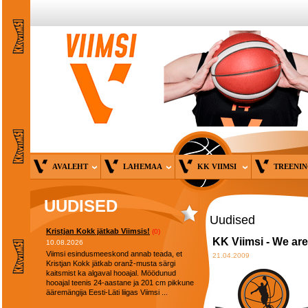
AVALEHT
LAHEMAA
KK VIIMSI
TREENI
UUDISED
Uudised
Kristjan Kokk jätkab Viimsis!
(0)
KK Viimsi - We ar
10.08.2026
Viimsi esindusmeeskond annab teada, et
21.04.2009
Kristjan Kokk jätkab oranž-musta särgi
kaitsmist ka algaval hooajal. Möödunud
hooajal teenis 24-aastane ja 201 cm pikkune
ääremängija Eesti-Läti liigas Viimsi ...