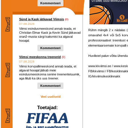
Kommenteeri
Sünd ja Kask jätkavad Viimsis
(0)
07.08.2026
Viimsi esindusmeeskond annab teada, et
Rühm mängib 2 x nädalas (e
Christian Elmar Kask ja Kevin Sünd jätkavad
omavahel 4x4 või 5x5 korvpal
oranž-musta särgi kaitsmist ka algaval
professionaalset treenitust 
hooajal.
elementaarsemate korvpalli o
Kommenteeri
Huvilistel palun võtta ühend
Viimsi meeskonna treenerid
(0)
07.08.2026
www.kkviimsi.ee / www.kesk
Viimsi korvpallimeeskond annab teada, et
algaval hooajal jätkab meie
FB/kkviimsi / FB/kesklinnak
esindusmeeskonna senine treeneritetuumik,
IG/kkviimsikesklinnakk
aga liitub ka üks uus treener.
Kommenteeri
Veel uudiseid
Toetajad: