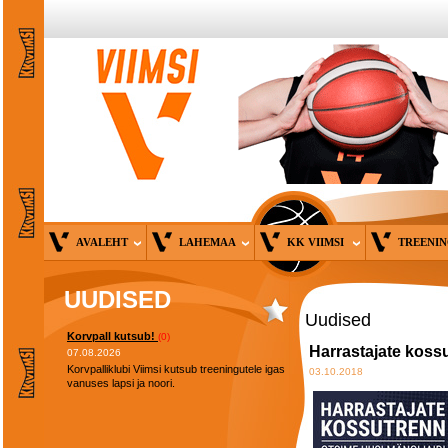
AVALEHT
LAHEMAA
KK VIIMSI
TREENI
UUDISED
Uudised
Korvpall kutsub!
(0)
Harrastajate kossu
07.08.2026
Korvpalliklubi Viimsi kutsub treeningutele igas
03.10.2018
vanuses lapsi ja noori.