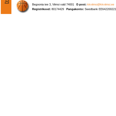
Begoonia tee 3, Viimsi vald 74001
E-post:
kkviimsi@kkviimsi.ee
Registrikood:
80174429
Pangakonto:
Swedbank EE642200221