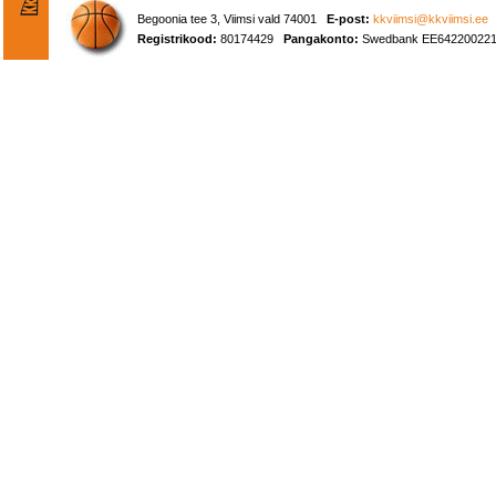
Begoonia tee 3, Viimsi vald 74001
E-post:
kkviimsi@kkviimsi.ee
Registrikood:
80174429
Pangakonto:
Swedbank EE642200221