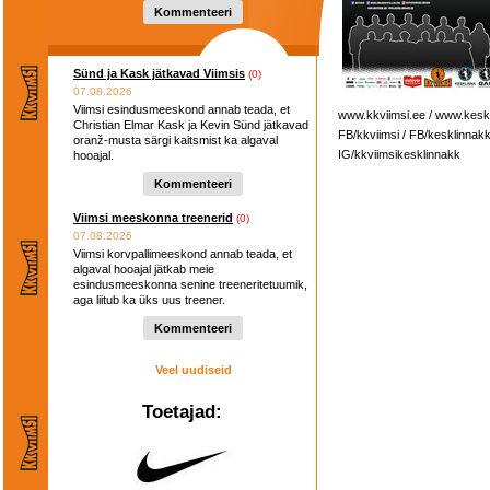
Kommenteeri
Sünd ja Kask jätkavad Viimsis
(0)
07.08.2026
Viimsi esindusmeeskond annab teada, et
www.kkviimsi.ee / www.kesk
Christian Elmar Kask ja Kevin Sünd jätkavad
FB/kkviimsi / FB/kesklinnak
oranž-musta särgi kaitsmist ka algaval
IG/kkviimsikesklinnakk
hooajal.
Kommenteeri
Viimsi meeskonna treenerid
(0)
07.08.2026
Viimsi korvpallimeeskond annab teada, et
algaval hooajal jätkab meie
esindusmeeskonna senine treeneritetuumik,
aga liitub ka üks uus treener.
Kommenteeri
Veel uudiseid
Toetajad: