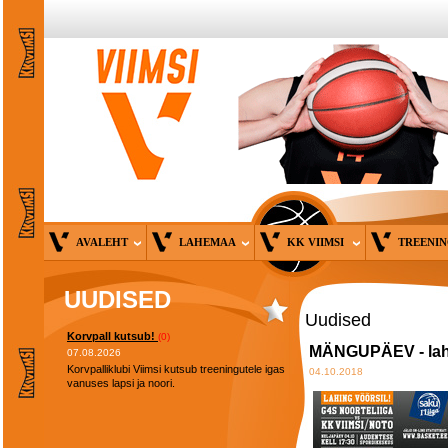
AVALEHT
LAHEMAA
KK VIIMSI
TREENI
UUDISED
Uudised
Korvpall kutsub!
(0)
MÄNGUPÄEV - lahi
07.08.2026
Korvpalliklubi Viimsi kutsub treeningutele igas
04.10.2018
vanuses lapsi ja noori.