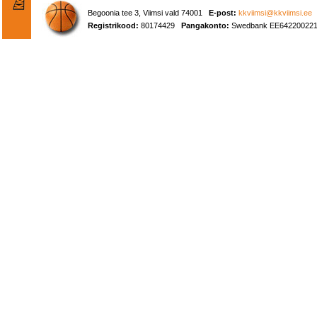
Begoonia tee 3, Viimsi vald 74001
E-post:
kkviimsi@kkviimsi.ee
Registrikood:
80174429
Pangakonto:
Swedbank EE642200221