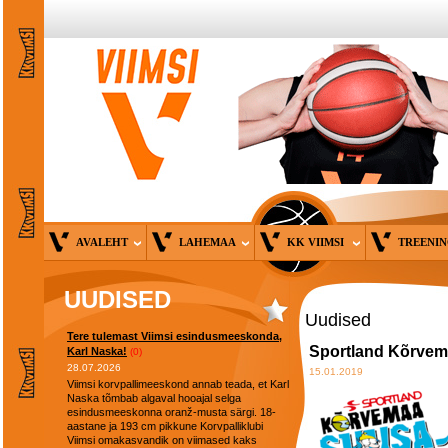
AVALEHT
LAHEMAA
KK VIIMSI
TREENI
UUDISED
Uudised
Tere tulemast Viimsi esindusmeeskonda,
Sportland Kõrve
Karl Naska!
(0)
28.07.2026
15.01.2019
Viimsi korvpallimeeskond annab teada, et Karl
Naska tõmbab algaval hooajal selga
esindusmeeskonna oranž-musta särgi. 18-
aastane ja 193 cm pikkune Korvpalliklubi
Viimsi omakasvandik on viimased kaks