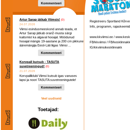
hooaega ...
Kommenteeri
Artur Sarap jätkab Viimsis!
(0)
Registreeru Sportland Kõr
24.07.2026
Info, programm, rajaskeemi
Viimsi esindusmeeskond annab teada, et
Artur Sarap jätkab oranž-musta särgi
www.kkviimsi.ee / www.kesk
kaitsmist ka algaval hooajal. Möödunud
hooajal mängis 19-aastane ja 200 cm pikkune
FB/kkviimsi / FB/kesklinnak
ääremängija Eesti-Läti liigas Viimsi ...
IG/kkviimsikesklinnakk
Kommenteeri
Korvpall kutsub - TASUTA
suvetreeningud!
(0)
21.07.2026
Korvpalliklubi Viimsi kutsub igas vanuses
lapsi ja noori TASUTA suvetreeningutele!
Kommenteeri
Veel uudiseid
Toetajad: