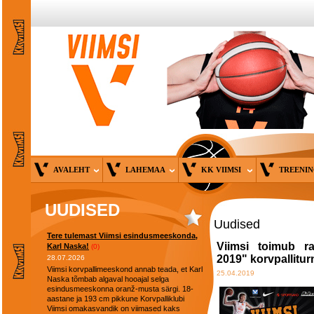
AVALEHT
LAHEMAA
KK VIIMSI
TREENI
UUDISED
Uudised
Tere tulemast Viimsi esindusmeeskonda,
Viimsi toimub r
Karl Naska!
(0)
2019" korvpallitur
28.07.2026
Viimsi korvpallimeeskond annab teada, et Karl
25.04.2019
Naska tõmbab algaval hooajal selga
esindusmeeskonna oranž-musta särgi. 18-
aastane ja 193 cm pikkune Korvpalliklubi
Viimsi omakasvandik on viimased kaks