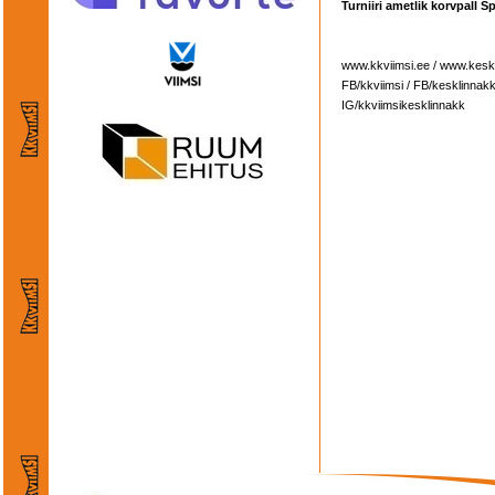
Turniiri ametlik korvpall S
www.kkviimsi.ee / www.kesk
FB/kkviimsi / FB/kesklinnak
IG/kkviimsikesklinnakk