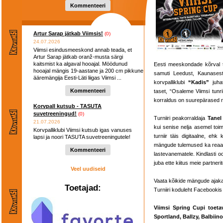
hooaega ...
Kommenteeri
Artur Sarap jätkab Viimsis!
(0)
24.07.2026
Viimsi esindusmeeskond annab teada, et
Artur Sarap jätkab oranž-musta särgi
kaitsmist ka algaval hooajal. Möödunud
Eesti meeskondade kõrval
hooajal mängis 19-aastane ja 200 cm pikkune
samuti Leedust, Kaunase
ääremängija Eesti-Läti liigas Viimsi ...
korvpalliklubi
“Kadis”
juha
Kommenteeri
taset, “Osaleme Viimsi tunri
korraldus on suurepärased nin
Korvpall kutsub - TASUTA
suvetreeningud!
(0)
Turniiri peakorraldaja
Tanel
21.07.2026
kui senise nelja asemel toi
Korvpalliklubi Viimsi kutsub igas vanuses
turniir täis digitaalne, ehk
lapsi ja noori TASUTA suvetreeningutele!
mängude tulemused ka reaalaj
Kommenteeri
lastevanematele. Kindlasti oo
juba ette kiitus meie partnerit
Veel uudiseid
Vaata kõikide mängude ajaka
Toetajad:
Turniiri koduleht Facebooki
Viimsi Spring Cupi toetava
Sportland, Ballzy, Balbiino,