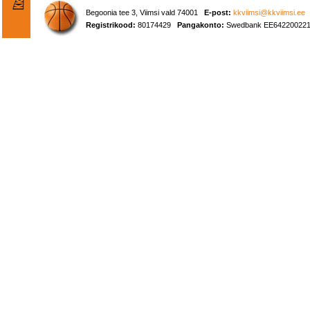
Begoonia tee 3, Viimsi vald 74001
E-post:
kkviimsi@kkviimsi.ee
Registrikood:
80174429
Pangakonto:
Swedbank EE642200221