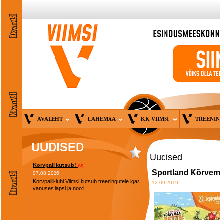
AVALEHT
LAHEMAA
KK VIIMSI
TREENI
UUDISED
Uudised
Korvpall kutsub!
(0)
Sportland Kõrvem
07.08.2026
Korvpalliklubi Viimsi kutsub treeningutele igas
12.09.2019
vanuses lapsi ja noori.