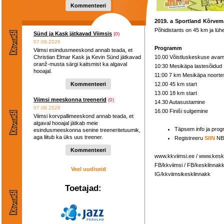
Kommenteeri
2019. a Sportland Kõrvem
Põhidistants on 45 km ja lü
Sünd ja Kask jätkavad Viimsis
(0)
07.08.2026
Programm
Viimsi esindusmeeskond annab teada, et
Christian Elmar Kask ja Kevin Sünd jätkavad
10.00 Võistluskeskuse avam
oranž-musta särgi kaitsmist ka algaval
10:30 Mesikäpa lastesõidud
hooajal.
11:00 7 km Mesikäpa noorte
Kommenteeri
12.00 45 km start
13.00 18 km start
Viimsi meeskonna treenerid
(0)
14.30 Autasustamine
07.08.2026
16.00 Finiši sulgemine
Viimsi korvpallimeeskond annab teada, et
algaval hooajal jätkab meie
Täpsem info ja pr
esindusmeeskonna senine treeneritetuumik,
aga liitub ka üks uus treener.
Registreeru
SIIN
NB!
Kommenteeri
www.kkviimsi.ee / www.kesk
FB/kkviimsi / FB/kesklinnak
Veel uudiseid
IG/kkviimsikesklinnakk
Toetajad: