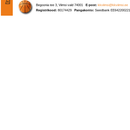
Begoonia tee 3, Viimsi vald 74001
E-post:
kkviimsi@kkviimsi.ee
Registrikood:
80174429
Pangakonto:
Swedbank EE642200221