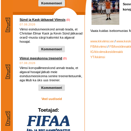
Kommenteeri
Soov
korvp
Sünd ja Kask jätkavad Viimsis
(0)
07.08.2026
Viimsi esindusmeeskond annab teada, et
Vaata kuidas iseloomustas 
Christian Elmar Kask ja Kevin Sünd jätkavad
oranž-musta särgi kaitsmist ka algaval
www.kkviimsi.ee
/
www.keskl
hooajal.
FB/kkviimsi
/
FB/kesklinnak
Kommenteeri
IG/kkviimsikesklinnakk
YT/kkiimsi
Viimsi meeskonna treenerid
(0)
07.08.2026
Viimsi korvpallimeeskond annab teada, et
algaval hooajal jätkab meie
esindusmeeskonna senine treeneritetuumik,
aga liitub ka üks uus treener.
Kommenteeri
Veel uudiseid
Toetajad: