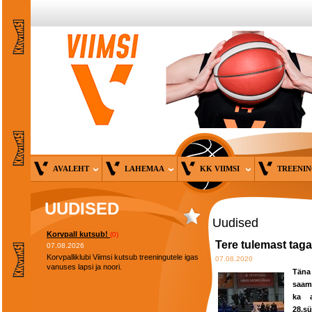
AVALEHT
LAHEMAA
KK VIIMSI
TREENI
UUDISED
Uudised
Korvpall kutsub!
(0)
Tere tulemast taga
07.08.2026
Korvpalliklubi Viimsi kutsub treeningutele igas
07.08.2020
vanuses lapsi ja noori.
Täna
saame
ka a
28.s