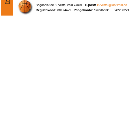
Begoonia tee 3, Viimsi vald 74001
E-post:
kkviimsi@kkviimsi.ee
Registrikood:
80174429
Pangakonto:
Swedbank EE642200221