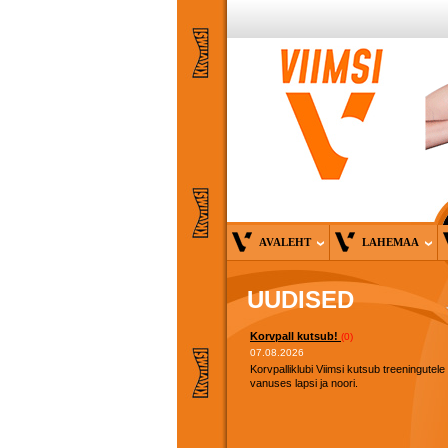
AVALEHT
LAHEMAA
UUDISED
Korvpall kutsub!
(0)
07.08.2026
Korvpalliklubi Viimsi kutsub treeningutele
vanuses lapsi ja noori.