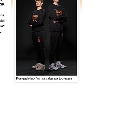
TSK
ehk
del
ia"
.
Korvpalliklubi Viimsi vaba aja tootesari