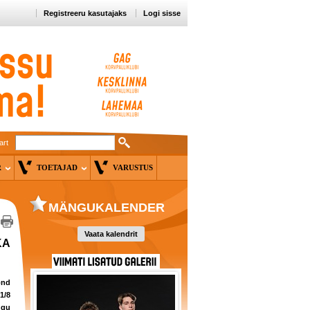
Registreeru kasutajaks
Logi sisse
art
ER
TOETAJAD
VARUSTUS
MÄNGUKALENDER
Vaata kalendrit
KA
ond
1/8
ugu