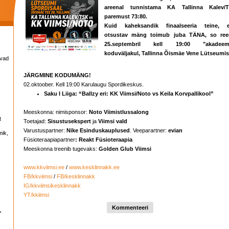
areenal tunnistama KA Tallinna Kalev/
paremust 73:80.
Kuid kaheksandik finaalseeria teine, 
otsustav mäng toimub juba TÄNA, so ree
25.septembril kell 19:00 "akadeem
koduväljakul, Tallinna Õismäe Vene Lütseumis
avad
JÄRGMINE KODUMÄNG!
02.oktoober. Kell 19:00 Karulaugu Spordikeskus.
Saku I Liiga: “Ballzy eri: KK Viimsi/Noto vs Keila Korvpallikool”
Meeskonna: nimisponsor:
Noto Viimistlussalong
t
Toetajad:
Sisustuseksper
t
ja
Viimsi vald
Varustuspartner:
Nike Esinduskauplused
. Veeparartner:
evian
mik,
Füsioteraapiapartner
: Reakt Füsioteraapia
Meeskonna treenib tugevaks:
Golden Glub Viimsi
www.kkviimsi.ee
/
www.kesklinnakk.ee
FB/kkviimsi
/
FB/kesklinnakk
IG/kkviimsikesklinnakk
YT/kkiimsi
Kommenteeri