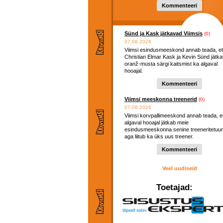
Kommenteeri
Sünd ja Kask jätkavad Viimsis
(0)
07.08.2026
Viimsi esindusmeeskond annab teada, et
Christian Elmar Kask ja Kevin Sünd jätk
oranž-musta särgi kaitsmist ka algaval
hooajal.
Kommenteeri
Viimsi meeskonna treenerid
(0)
07.08.2026
Viimsi korvpallimeeskond annab teada, e
algaval hooajal jätkab meie
esindusmeeskonna senine treeneritetuu
aga liitub ka üks uus treener.
Kommenteeri
Veel uudiseid
Toetajad: