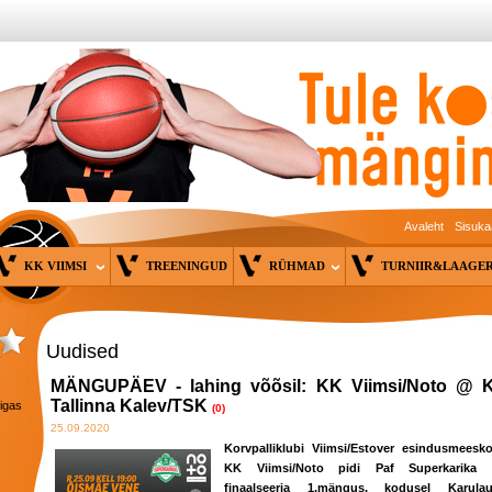
Avaleht
Sisuka
KK VIIMSI
TREENINGUD
RÜHMAD
TURNIIR&LAAG
Uudised
MÄNGUPÄEV - lahing võõsil: KK Viimsi/Noto @ 
Tallinna Kalev/TSK
 igas
(0)
25.09.2020
Korvpalliklubi Viimsi/Estover esindusmeesk
KK Viimsi/Noto pidi Paf Superkarika 
finaalseeria 1.mängus, kodusel Karula