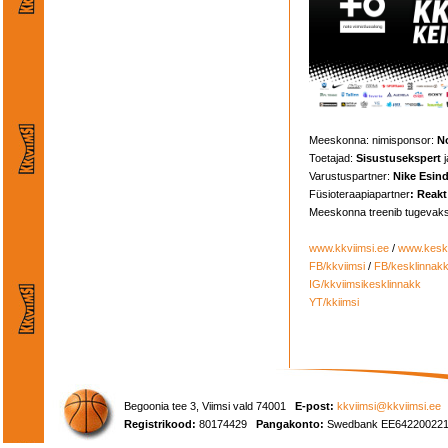
Meeskonna: nimisponsor:
N
Toetajad:
Sisustuseksper
t
j
Varustuspartner:
Nike Esin
Füsioteraapiapartner
: Reakt
Meeskonna treenib tugevak
www.kkviimsi.ee
/
www.keskl
FB/kkviimsi
/
FB/kesklinnak
IG/kkviimsikesklinnakk
YT/kkiimsi
Begoonia tee 3, Viimsi vald 74001
E-post:
kkviimsi@kkviimsi.ee
Registrikood:
80174429
Pangakonto:
Swedbank EE642200221