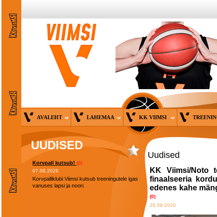
AVALEHT
LAHEMAA
KK VIIMSI
TREENI
UUDISED
Uudised
Korvpall kutsub!
(0)
KK Viimsi/Noto te
07.08.2026
finaalseeria kord
Korvpalliklubi Viimsi kutsub treeningutele igas
vanuses lapsi ja noori.
edenes kahe mäng
(0)
26.09.2020