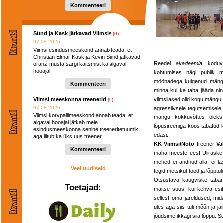
Kommenteeri
Sünd ja Kask jätkavad Viimsis
(0)
07.08.2026
Viimsi esindusmeeskond annab teada, et
Christian Elmar Kask ja Kevin Sünd jätkavad
Reedel
akadeemia
koduväl
oranž-musta särgi kaitsmist ka algaval
hooajal.
kohtumises nägi publik m
mõõnadega kulgenud mängu,
Kommenteeri
minna kui ka taha jääda ning
Viimsi meeskonna treenerid
viimsilased olid kogu mängu 
(0)
07.08.2026
agressiivsele tegutsemisele
Viimsi korvpallimeeskond annab teada, et
mängu kokkuvõttes oleks 
algaval hooajal jätkab meie
lõpusireeniga koos tabatud k
esindusmeeskonna senine treeneritetuumik,
edasi.
aga liitub ka üks uus treener.
KK Viimsi/Noto
treener
Va
Kommenteeri
maha meeste ees! Üliraske 
mehed ei andnud alla, ei la
Veel uudiseid
tegid metsikut tööd ja lõppt
Otsustava kaugviske tab
Toetajad:
maitse suus, kui kehva esi
sellest oma järeldused, mi
üles aga siis tuli mõõn ja j
jõudsime ikkagi siia lõppu. S