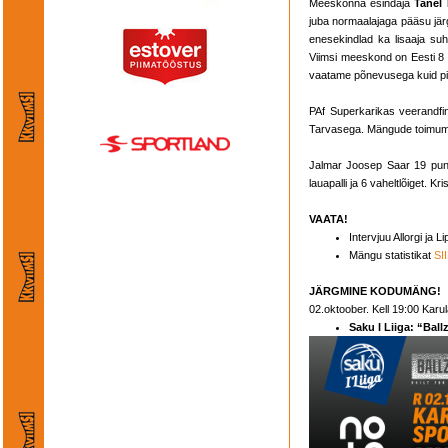
Meeskonna esindaja
Tanel 
juba normaalajaga pääsu järg
enesekindlad ka lisaaja su
Viimsi meeskond on Eesti 8
vaatame põnevusega kuid pi
PAf Superkarikas veerandfi
Tarvasega. Mängude toimumis
Jalmar Joosep Saar 19 punkti
lauapalli ja 6 vaheltlõiget. Kr
VAATA!
Intervjuu Allorgi ja 
Mängu statistikat
SI
JÄRGMINE KODUMÄNG!
02.oktoober. Kell 19:00 Kar
Saku I Liiga: “Ball