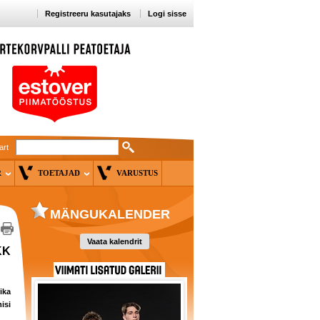
Registreeru kasutajaks
Logi sisse
art
ER
TOETAJAD
VARUSTUS
MÄNGUKALENDER
Vaata kalendrit
KK
ika
isi