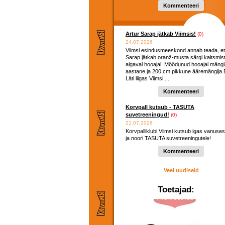
hooaega ...
Kommenteeri
Artur Sarap jätkab Viimsis!
(0)
24.07.2026
Viimsi esindusmeeskond annab teada, et
Sarap jätkab oranž-musta särgi kaitsmis
algaval hooajal. Möödunud hooajal mängi
aastane ja 200 cm pikkune ääremängija E
Läti liigas Viimsi ...
Kommenteeri
Korvpall kutsub - TASUTA
suvetreeningud!
(0)
21.07.2026
Korvpalliklubi Viimsi kutsub igas vanuses
ja noori TASUTA suvetreeningutele!
Kommenteeri
Veel uudiseid
Toetajad: