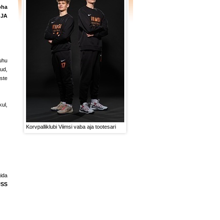
oha
 JA
uhu
ud,
ste
kul,
Korvpalliklubi Viimsi vaba aja tootesari
gida
USS