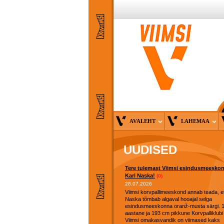
AVALEHT
LAHEMAA
UUDISED
Tere tulemast Viimsi esindusmeesko
Karl Naska!
(0)
28.07.2026
Viimsi korvpallimeeskond annab teada, et
Naska tõmbab algaval hooajal selga
esindusmeeskonna oranž-musta särgi. 
aastane ja 193 cm pikkune Korvpalliklubi
Viimsi omakasvandik on viimased kaks