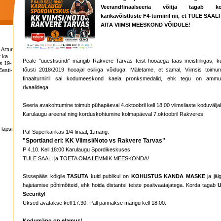
Veerandfinaalseeria võitja tagab k
karikavõistluste F4-turniiril nii, et TULE SAALI
AITA VIIMSI MEESKOND VÕIDULE!
 Artur
t ka
Peale "uuestisündi" mängib Rakvere Tarvas teist hooaega taas meistriliigas, k
s 19-
tõusti 2018/2019 hooajal esiliiga võiduga. Mäletame, et samal, Viimsis toimun
esti-
finaalturniiril sai kodumeeskond kaela pronksmedalid, ehk tegu on ammu
rivaalidega.
Seeria avakohtumine toimub pühapäeval 4.oktoobril kell 18:00 viimsilaste koduvälja
Karulaugu areenal ning korduskohtumine kolmapäeval 7.oktoobril Rakveres.
 lapsi
Paf Superkarikas 1/4 finaal, 1.mäng:
"Sportland eri: KK Viimsi/Noto vs Rakvere Tarvas"
P 4.10. Kell 18:00 Karulaugu Spordikeskuses
TULE SAALI ja TOETA OMA LEMMIK MEESKONDA!
Sissepääs kõigile
TASUTA
kuid publikul on
KOHUSTUS KANDA MASKE
ja jäl
hajutamise põhimõtteid, ehk hoida distantsi teiste pealtvaatajatega. Korda tagab
Security
!
Uksed avatakse kell 17:30. Pall pannakse mängu kell 18:00.
Kodumäng on elamus!