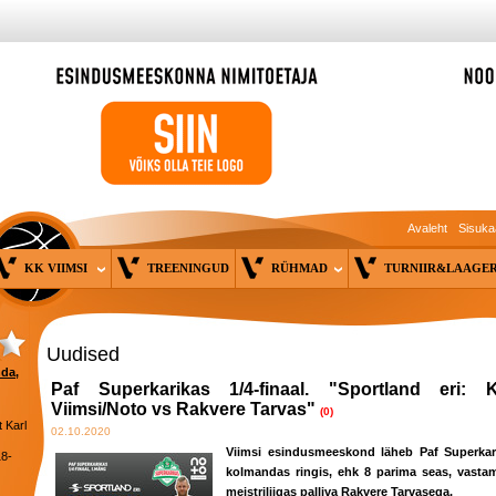
Avaleht
Sisuka
KK VIIMSI
TREENINGUD
RÜHMAD
TURNIIR&LAAG
Uudised
nda,
Paf Superkarikas 1/4-finaal. "Sportland eri: 
Viimsi/Noto vs Rakvere Tarvas"
(0)
 Karl
02.10.2020
Viimsi esindusmeeskond läheb Paf Superkar
18-
kolmandas ringis, ehk 8 parima seas, vastam
meistriliigas palliva Rakvere Tarvasega.