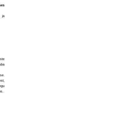
ses
 ja
uste
juba
sse.
st,
ngu
us.