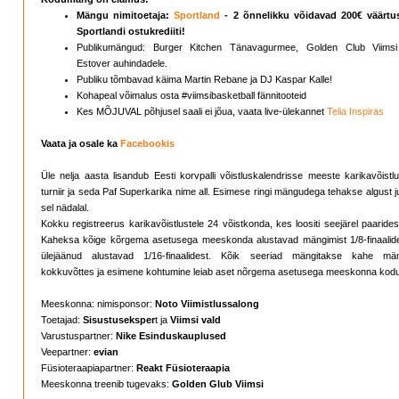
Mängu nimitoetaja:
Sportland
- 2 õnnelikku võidavad 200€ väärtu
Sportlandi ostukrediiti!
Publikumängud: Burger Kitchen Tänavagurmee, Golden Club Viimsi
Estover auhindadele.
Publiku tõmbavad käima Martin Rebane ja DJ Kaspar Kalle!
Kohapeal võimalus osta #viimsibasketball fännitooteid
Kes MÕJUVAL põhjusel saali ei jõua, vaata live-ülekannet
Telia Inspiras
Vaata ja osale ka
Facebookis
Üle nelja aasta lisandub Eesti korvpalli võistluskalendrisse meeste karikavõistl
turniir ja seda Paf Superkarika nime all. Esimese ringi mängudega tehakse algust 
sel nädalal.
Kokku registreerus karikavõistlustele 24 võistkonda, kes loositi seejärel paaride
Kaheksa kõige kõrgema asetusega meeskonda alustavad mängimist 1/8-finaalide
ülejäänud alustavad 1/16-finaalidest. Kõik seeriad mängitakse kahe mä
kokkuvõttes ja esimene kohtumine leiab aset nõrgema asetusega meeskonna kod
Meeskonna: nimisponsor:
Noto Viimistlussalong
Toetajad:
Sisustuseksper
t ja
Viimsi vald
Varustuspartner:
Nike Esinduskauplused
Veepartner:
evian
Füsioteraapiapartner:
Reakt Füsioteraapia
Meeskonna treenib tugevaks:
Golden Glub Viimsi