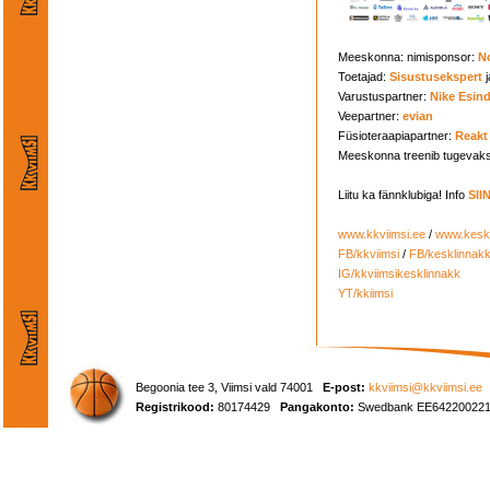
Meeskonna: nimisponsor:
N
Toetajad:
Sisustusekspert
j
Varustuspartner:
Nike Esin
Veepartner:
evian
Füsioteraapiapartner:
Reakt
Meeskonna treenib tugevak
Liitu ka fännklubiga! Info
SII
www.kkviimsi.ee
/
www.keskl
FB/kkviimsi
/
FB/kesklinnak
IG/kkviimsikesklinnakk
YT/kkiimsi
Begoonia tee 3, Viimsi vald 74001
E-post:
kkviimsi@kkviimsi.ee
Registrikood:
80174429
Pangakonto:
Swedbank EE642200221