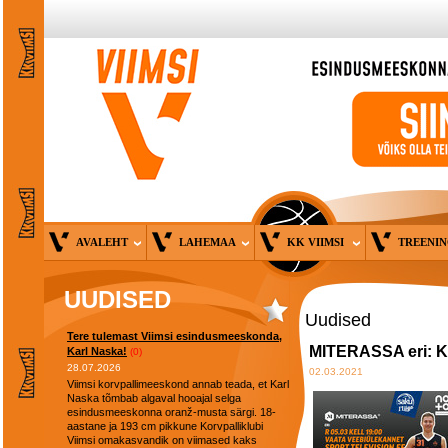
AVALEHT
LAHEMAA
KK VIIMSI
TREENI
UUDISED
Uudised
Tere tulemast Viimsi esindusmeeskonda,
MITERASSA eri: KK
Karl Naska!
(0)
28.07.2026
02.03.2021
Viimsi korvpallimeeskond annab teada, et Karl
Naska tõmbab algaval hooajal selga
esindusmeeskonna oranž-musta särgi. 18-
aastane ja 193 cm pikkune Korvpalliklubi
Viimsi omakasvandik on viimased kaks