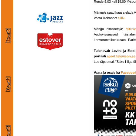
Reede 5.03 kell 19:00 @sport
Mängule saad kaasa elada A
Vaata ülekannet
SIIN
Mängu nimitoetaja:
Mitera
Audiovisuaalsed täisl
konverentsikeskuseni. Parim
Tulenevalt Levira ja Eest
portaali
sport.televison.ee
Loe täpsemalt "Saku I liiga
Vaata ja osale ka
Facebook