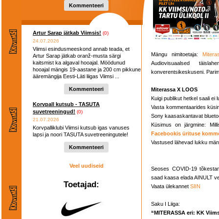
hooaega ...
Kommenteeri
Artur Sarap jätkab Viimsis!
(0)
24.07.2026
Viimsi esindusmeeskond annab teada, et
Mängu nimitoetaja:
Mitera
Artur Sarap jätkab oranž-musta särgi
kaitsmist ka algaval hooajal. Möödunud
Audiovisuaalsed täisl
hooajal mängis 19-aastane ja 200 cm pikkune
konverentsikeskuseni. Parim
ääremängija Eesti-Läti liigas Viimsi ...
Kommenteeri
Miterassa X LOOS
Kuigi publikut hetkel saali e
Korvpall kutsub - TASUTA
Vasta kommentaarides küsimu
suvetreeningud!
(0)
Sony kaasaskantavat bluetoo
21.07.2026
Küsimus on järgmine: Mill
Korvpalliklubi Viimsi kutsub igas vanuses
Facebookis ürituse komm
lapsi ja noori TASUTA suvetreeningutele!
Vastused lähevad lukku mängu
Kommenteeri
Veel uudiseid
Seoses COVID-19 tõkestam
saad kaasa elada AINULT ve
Toetajad:
Vaata ülekannet
SIIN
Saku I Liiga:
“MITERASSA eri: KK Viimsi