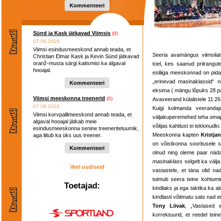
Kommenteeri
Sünd ja Kask jätkavad Viimsis
(0)
07.08.2026
Viimsi esindusmeeskond annab teada, et
Seeria avamängus viimsilate
Christian Elmar Kask ja Kevin Sünd jätkavad
oranž-musta särgi kaitsmist ka algaval
toel, kes saanud priirangut
hooajal.
esiliiga meeskonnad on pidanu
„erinevad masinaklassid“ ni
Kommenteeri
eksima ( mängu lõpuks 28 pal
Viimsi meeskonna treenerid
(0)
Avaveerand külalistele 11:26
07.08.2026
Kuigi kolmanda veerandaj
Viimsi korvpallimeeskond annab teada, et
väljakuperemehed teha omapo
algaval hooajal jätkab meie
võitjas kahtlust ei tekkinudk
esindusmeeskonna senine treeneritetuumik,
Meeskonna kapten
Kristjan
aga liitub ka üks uus treener.
on võistkonna sooritusele s
Kommenteeri
olnud ning oleme paar näd
masinaklass
selgelt ka välja
Veel uudiseid
vastastele, et täna olid na
toimub seera teine kohtumi
Toetajad:
kindlaks ja ega taktika ka al
kindlasti võitmatu sats nad e
Tony Liivak
, „Vastased 
korrektuurid, et reedel tei