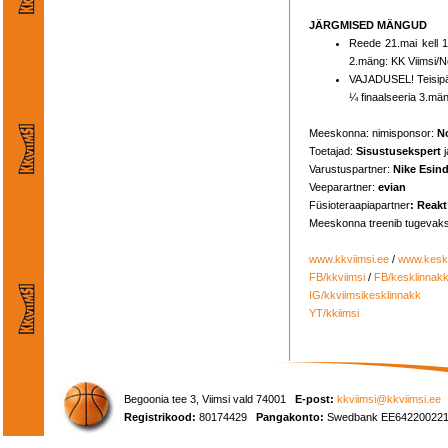
JÄRGMISED MÄNGUD
Reede 21.mai kell 1
2.mäng: KK Viimsi/
VAJADUSEL! Teisipä
¼ finaalseeria 3.mä
Meeskonna: nimisponsor:
N
Toetajad:
Sisustuseksper
t
j
Varustuspartner:
Nike Esin
Veeparartner:
evian
Füsioteraapiapartner
: Reakt
Meeskonna treenib tugevak
www.kkviimsi.ee
/
www.keskl
FB/kkviimsi
/
FB/kesklinnak
IG/kkviimsikesklinnakk
YT/kkiimsi
Begoonia tee 3, Viimsi vald 74001
E-post:
kkviimsi@kkviimsi.ee
Registrikood:
80174429
Pangakonto:
Swedbank EE642200221