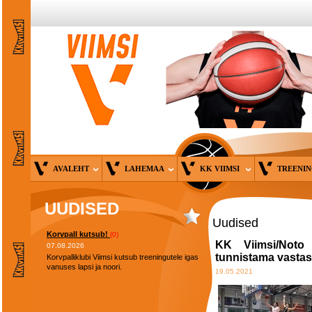
AVALEHT
LAHEMAA
KK VIIMSI
TREENI
UUDISED
Uudised
Korvpall kutsub!
(0)
KK Viimsi/Noto 
07.08.2026
tunnistama vasta
Korvpalliklubi Viimsi kutsub treeningutele igas
vanuses lapsi ja noori.
19.05.2021