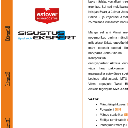
kaks nädalat korralikult tre
treenitud, kui nad meid kaits
Kristjan Evart ja Jalmar Joos
Seeria 2. ja vajadusel 3.män
25.mai taas viimsilaste koduv
Mängu eel anti Viimsi me
novembrikuu parima mängija
mille alusel jätkab ettevõte 
maht otseselt seotud lii
korvpallile. Anna Sina ka!
Korvpalliklubi Viim
energiapartner Alexela klu
väga hea pakkumise ele
maagaasi ja autokütuse soe
Lepingu allkirjastasid MTÜ 
Viimsi tegevjuht
Tanel Ei
Alexela tegevjuht
Aivo Ada
VAATA!
Mäng täispikkuses
Fotogalerii
SIIN
Mängu statistikat
SI
Esiliiga turniiritabelit
Intervjuud Evarti ja