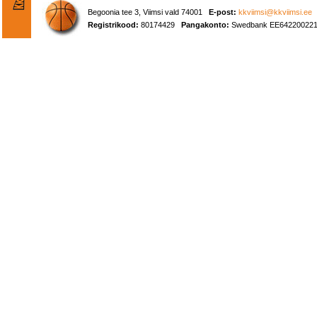
Begoonia tee 3, Viimsi vald 74001
E-post:
kkviimsi@kkviimsi.ee
Registrikood:
80174429
Pangakonto:
Swedbank EE642200221