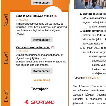
Kommenteeri
sisetingimustes
pe
Sünd ja Kask jätkavad Viimsis
(0)
50%
maksimaalses
07.08.2026
tagatud on hajutatus
Viimsi esindusmeeskond annab teada, et
siseruumid
Christian Elmar Kask ja Kevin Sünd jätkavad
oranž-musta särgi kaitsmist ka algaval
välistingimustes
o
hooajal.
rohkem kui
250 isi
välispordiobjekti 
Kommenteeri
korvpalliväljak jne.
Viimsi meeskonna treenerid
(0)
31. maist 2021
spor
07.08.2026
kui on täidetud järg
Viimsi korvpallimeeskond annab teada, et
sisetingimu
algaval hooajal jätkab meie
spordialalii
esindusmeeskonna senine treeneritetuumik,
aga liitub ka üks uus treener.
esiliiga võ
täiskasvan
Kommenteeri
osalejate ar
Täpsemalt
SIIN
ja
SIIN
Veel uudiseid
Tanel Einaste
, "Rõõm on tõ
Toetajad:
on võimalus tavapäraste 
alustada kõikidel treenin
vanustel ja tasemetel. K
jätkavad treenerid erineva