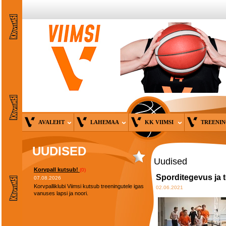
AVALEHT
LAHEMAA
KK VIIMSI
TREENI
UUDISED
Uudised
Korvpall kutsub!
(0)
Sporditegevus ja 
07.08.2026
Korvpalliklubi Viimsi kutsub treeningutele igas
02.06.2021
vanuses lapsi ja noori.