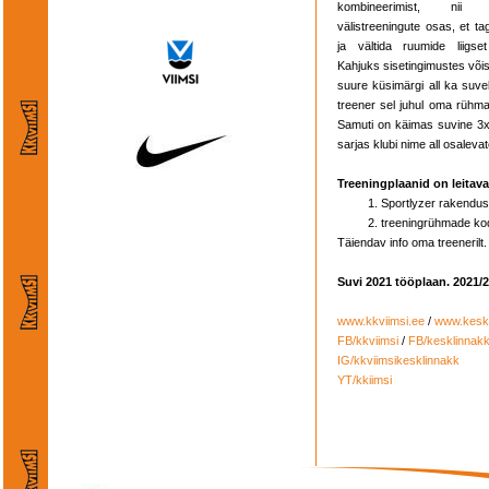
kombineerimist, nii
välistreeningute osas, et ta
ja vältida ruumide liigse
Kahjuks sisetingimustes võist
suure küsimärgi all ka suvel
treener sel juhul oma rühmal
Samuti on käimas suvine 3x3 
sarjas klubi nime all osalev
Treeningplaanid on leitav
Sportlyzer rakendus
treeningrühmade ko
Täiendav info oma treenerilt.
Suvi 2021 tööplaan. 2021
www.kkviimsi.ee
/
www.keskl
FB/kkviimsi
/
FB/kesklinnak
IG/kkviimsikesklinnakk
YT/kkiimsi