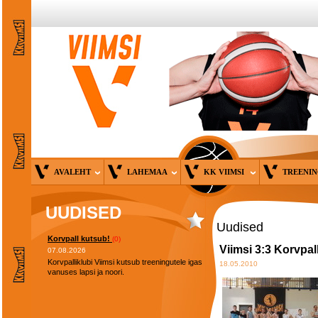
AVALEHT
LAHEMAA
KK VIIMSI
TREENI
UUDISED
Uudised
Korvpall kutsub!
(0)
Viimsi 3:3 Korvpa
07.08.2026
Korvpalliklubi Viimsi kutsub treeningutele igas
18.05.2010
vanuses lapsi ja noori.