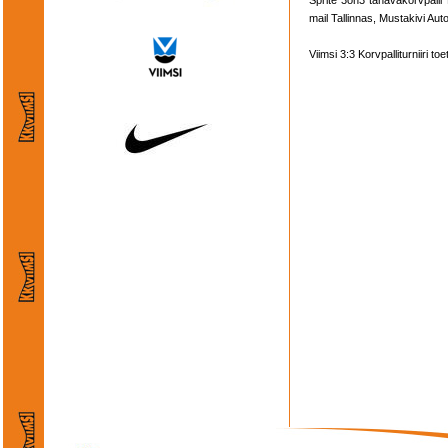
Sprite 3on3 tänavakorvpalli 
mail Tallinnas, Mustakivi Aut
Viimsi 3:3 Korvpalliturniiri to