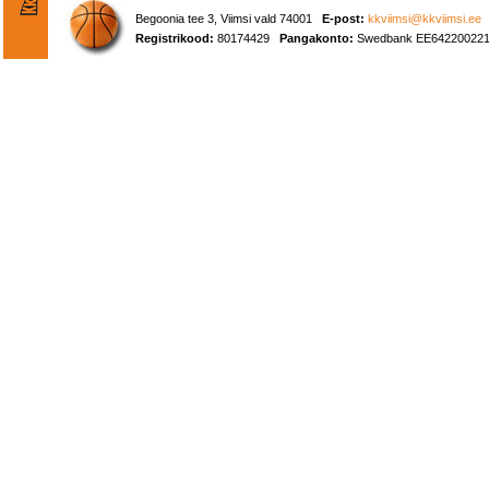
Begoonia tee 3, Viimsi vald 74001
E-post:
kkviimsi@kkviimsi.ee
Registrikood:
80174429
Pangakonto:
Swedbank EE642200221