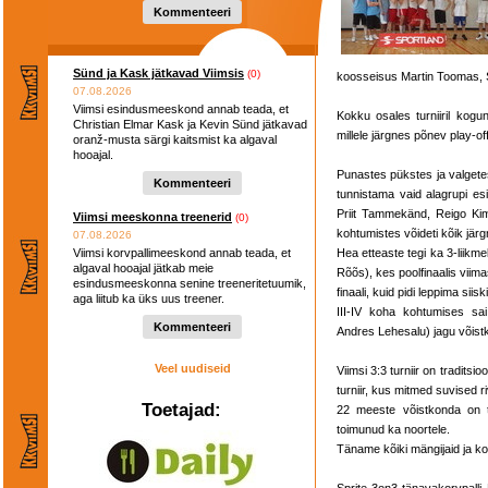
Kommenteeri
Sünd ja Kask jätkavad Viimsis
(0)
koosseisus Martin Toomas, Si
07.08.2026
Viimsi esindusmeeskond annab teada, et
Kokku osales turniiril kogu
Christian Elmar Kask ja Kevin Sünd jätkavad
millele järgnes põnev play-off 
oranž-musta särgi kaitsmist ka algaval
hooajal.
Punastes pükstes ja valget
Kommenteeri
tunnistama vaid alagrupi e
Priit Tammekänd, Reigo Kim
Viimsi meeskonna treenerid
(0)
kohtumistes võideti kõik jä
07.08.2026
Viimsi korvpallimeeskond annab teada, et
Hea etteaste tegi ka 3-liikme
algaval hooajal jätkab meie
Rõõs), kes poolfinaalis viim
esindusmeeskonna senine treeneritetuumik,
finaali, kuid pidi leppima siisk
aga liitub ka üks uus treener.
III-IV koha kohtumises sa
Kommenteeri
Andres Lehesalu) jagu võist
Veel uudiseid
Viimsi 3:3 turniir on traditsio
turniir, kus mitmed suvised r
Toetajad:
22 meeste võistkonda on tur
toimunud ka noortele.
Täname kõiki mängijaid ja ko