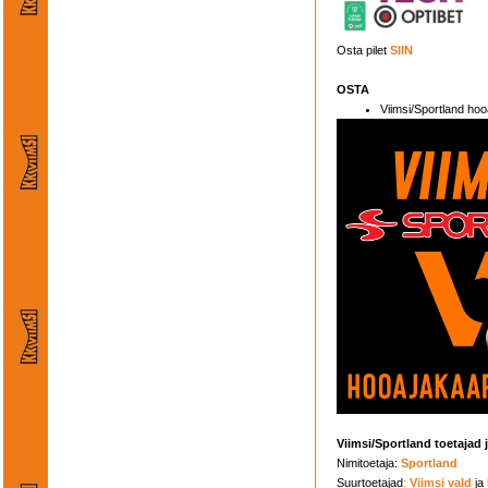
Osta pilet
SIIN
OSTA
Viimsi/Sportland ho
Viimsi/Sportland toetajad j
Nimitoetaja:
Sportland
Suurtoetajad
:
Viimsi vald
ja