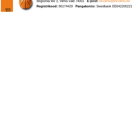
Begoonia tee 3, Viimsi vald 74001
E-post:
kkviimsi@kkviimsi.ee
Registrikood:
80174429
Pangakonto:
Swedbank EE642200221