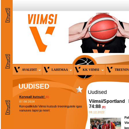
AVALEHT
LAHEMAA
KK VIIMSI
TREENI
UUDISED
Uudised
Korvpall kutsub!
(0)
Viimsi/Sportland
07.08.2026
74:88
Korvpalliklubi Viimsi kutsub treeningutele igas
(0)
vanuses lapsi ja noori.
08.12.2022
Pa
Vi
ke