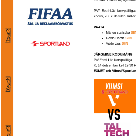
PAF Eesti-Läti korvpallilii
kodus, kui külla tuleb TalT
VAATA
Mängu statistika
SII
Devin Harris
SIIN
Valdo Lips
SIIN
JÄRGMINE KODUMÄNG
Paf Eesti-Läti Korvpalliliiga
K, 14.detsember kell 19:30 
EXMET eri: Viimsi/Sportla