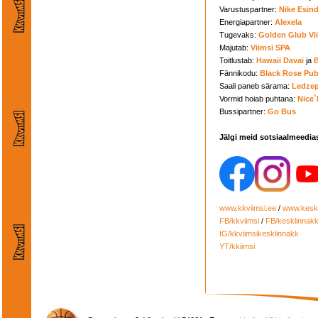
Varustuspartner:
Nike Esin
Energiapartner:
Alexela
Tugevaks:
Golden Glub Vi
Majutab:
Viimsi SPA
Toitlustab:
Hawaii Davai
ja
B
Fännikodu:
Black Rose Pu
Saali paneb särama:
Ledze
Vormid hoiab puhtana:
Nice`
Bussipartner:
Go Bus
Jälgi meid sotsiaalmeedia
www.kkviimsi.ee
/
www.keskl
FB/kkviimsi
/
FB/kesklinnak
IG/kkviimsikesklinnakk
YT/kkiimsi