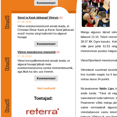
Kommenteeri
Sünd ja Kask jätkavad Viimsis
(0)
07.08.2026
Viimsi esindusmeeskond annab teada, et
Christian Elmar Kask ja Kevin Sünd jätkavad
Mängu alguses läksid viimsi
oranž-musta särgi kaitsmist ka algaval
lätlased 21:16. Teisel veer
hooajal.
38:37 BK Ogre kasuks. Kolm
Kommenteeri
mille järel juhiti 61:53 ni
meeskonnas puudus haiguse 
Viimsi meeskonna treenerid
(0)
07.08.2026
Viimsi/Sportland meeskonnal o
Viimsi korvpallimeeskond annab teada, et
algaval hooajal jätkab meie
esindusmeeskonna senine treeneritetuumik,
Viimsilaste suurimad skoorit
aga liitub ka üks uus treener.
kes kumbki noppis ka 6 lauap
Kommenteeri
viskas lausa 34 punkti.
Veel uudiseid
Nii peatreener
Valdo Lips
, 
andis tunda. “Täna oli vä
Toetajad:
saavutanud seda tulemust, m
Peatreener võttis mängu jär
saime normaalselt algus
visketabavuse vastu teisel
kehvad. Võitlust oli, aga õnne