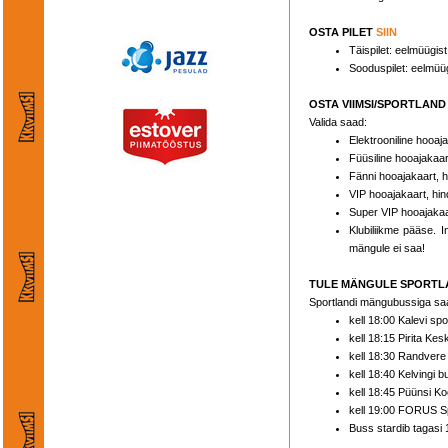
OSTA PILET
SIIN
Täispilet: eelmüügist
Sooduspilet: eelmüüg
OSTA VIIMSI/SPORTLAN
Valida saad:
Elektrooniline hooaj
Füüsiline hooajakaar
Fänni hooajakaart, 
VIP hooajakaart, hi
Super VIP hooajakaa
Klubiliikme pääse. I
mängule ei saa!
TULE MÄNGULE SPORTL
Sportlandi mängubussiga saad
kell 18:00 Kalevi spo
kell 18:15 Pirita Kes
kell 18:30 Randvere 
kell 18:40 Kelvingi 
kell 18:45 Püünsi Koo
kell 19:00 FORUS S
Buss stardib tagasi 