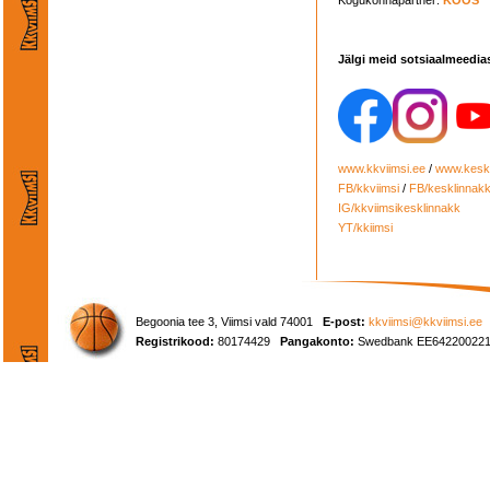
Kogukonnapartner:
KOOS
Jälgi meid sotsiaalmeedia
www.kkviimsi.ee
/
www.keskl
FB/kkviimsi
/
FB/kesklinnak
IG/kkviimsikesklinnakk
YT/kkiimsi
Begoonia tee 3, Viimsi vald 74001
E-post:
kkviimsi@kkviimsi.ee
Registrikood:
80174429
Pangakonto:
Swedbank EE642200221