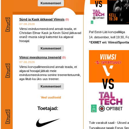
Kommenteeri
Sünd ja Kask jätkavad Viimsis
(0)
07.08.2026
Viimsi esindusmeeskond annab teada, et
Paf Eesti-Läti korvpalliliiga
Christian Elmar Kask ja Kevin Sünd jätkavad
oranž-musta särgi kaitsmist ka algaval
14. detsember, kell 19:30, F
hooajal.
“EXMET eri: Viimsi/Sportl
Kommenteeri
Viimsi meeskonna treenerid
(0)
07.08.2026
Viimsi korvpallimeeskond annab teada, et
algaval hooajal jätkab meie
esindusmeeskonna senine treeneritetuumik,
aga liitub ka üks uus treener.
Kommenteeri
Veel uudiseid
Toetajad:
Tule varakult saali - Uksed a
Turvalisuse tagab Forus Sec