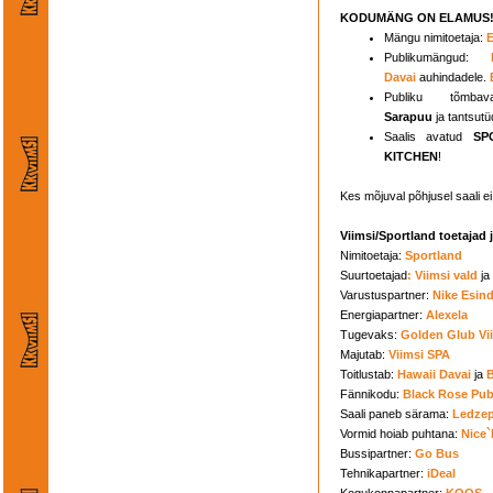
KODUMÄNG ON ELAMUS
Mängu nimitoetaja:
Publikumängud:
Davai
auhindadele.
Publiku tõm
Sarapuu
ja
tantsutü
Saalis avatud
SP
KITCHEN
!
Kes mõjuval põhjusel saali e
Viimsi/Sportland toetajad j
Nimitoetaja:
Sportland
Suurtoetajad
:
Viimsi vald
ja
Varustuspartner:
Nike Esin
Energiapartner:
Alexela
Tugevaks:
Golden Glub Vi
Majutab:
Viimsi SPA
Toitlustab:
Hawaii Davai
ja
B
Fännikodu:
Black Rose Pu
Saali paneb särama:
Ledze
Vormid hoiab puhtana:
Nice`
Bussipartner:
Go Bus
Tehnikapartner:
iDeal