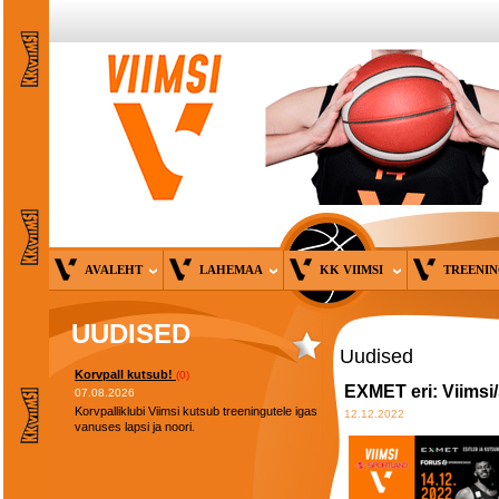
AVALEHT
LAHEMAA
KK VIIMSI
TREENI
UUDISED
Uudised
Korvpall kutsub!
(0)
EXMET eri: Viimsi
07.08.2026
Korvpalliklubi Viimsi kutsub treeningutele igas
12.12.2022
vanuses lapsi ja noori.