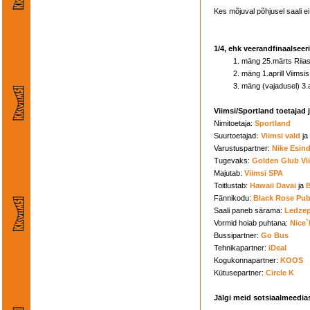
Kes mõjuval põhjusel saali e
1/4, ehk veerandfinaalse
mäng 25.märts Riias
mäng 1.aprill Viims
mäng (vajadusel) 3.a
Viimsi/Sportland toetajad j
Nimitoetaja:
Sportland
Suurtoetajad
:
Viimsi vald
ja
Varustuspartner:
Nike Esin
Tugevaks:
Golden Glub Vi
Majutab:
Viimsi SPA
Toitlustab:
Hawaii Davai
ja
B
Fännikodu:
Black Rose Pu
Saali paneb särama:
Ledze
Vormid hoiab puhtana:
Nice`
Bussipartner:
Go Bus
Tehnikapartner:
iDeal
Kogukonnapartner:
KOOS
Kütusepartner:
Circle K
Jälgi meid sotsiaalmeedia