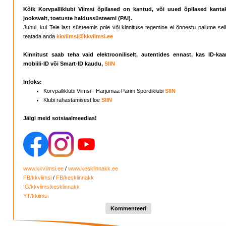
Kõik Korvpalliklubi Viimsi õpilased on kantud, või uued õpilased kanta
jooksvalt, toetuste haldussüsteemi (PAI).
Juhul, kui Teie last süsteemis pole või kinnituse tegemine ei õnnestu palume sel
teatada anda
kkviimsi
@kkviimsi.ee
Kinnitust saab teha vaid elektrooniliselt,
autentides ennast, kas ID-kaar
mobiili-ID või Smart-ID kaudu,
SIIN
Infoks:
Korvpalliklubi Viimsi - Harjumaa Parim Spordiklubi
SIIN
Klubi rahastamisest loe
SIIN
Jälgi meid sotsiaalmeedias!
www.kkviimsi.ee
/
www.kesklinnakk.ee
FB/kkviimsi
/
FB/kesklinnakk
IG/kkviimsikesklinnakk
YT/kkiimsi
Kommenteeri