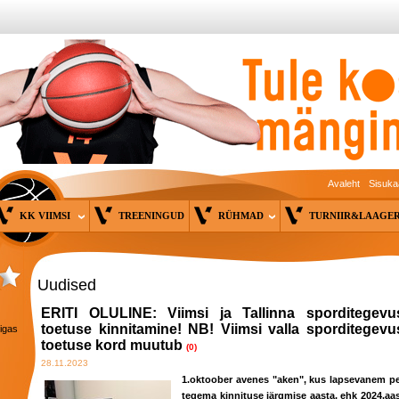
Avaleht
Sisuka
KK VIIMSI
TREENINGUD
RÜHMAD
TURNIIR&LAAG
Uudised
ERITI OLULINE: Viimsi ja Tallinna sporditegevu
toetuse kinnitamine! NB! Viimsi valla sporditegevu
 igas
toetuse kord muutub
(0)
28.11.2023
1.oktoober avenes "aken", kus lapsevanem p
tegema kinnituse järgmise aasta, ehk 2024.aas