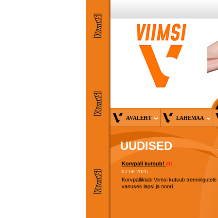
AVALEHT
LAHEMAA
UUDISED
Korvpall kutsub!
(0)
07.08.2026
Korvpalliklubi Viimsi kutsub treeningutele
vanuses lapsi ja noori.