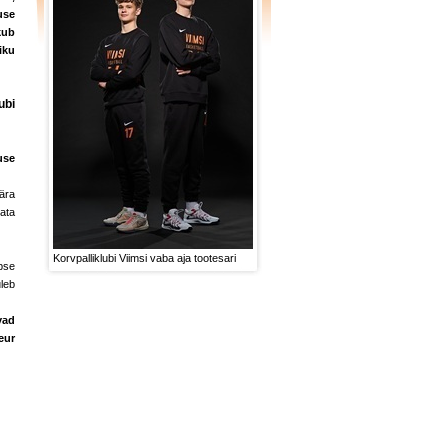
use
kub
iku
ubi
use
 ära
ata
Korvpalliklubi Viimsi vaba aja tootesari
pse
leb
vad
eur