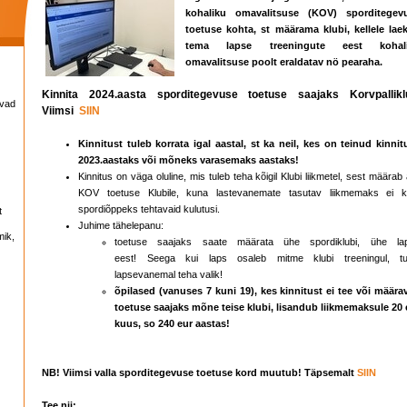
kohaliku omavalitsuse (KOV) sporditegev
toetuse kohta, st määrama klubi, kellele lae
tema lapse treeningute eest kohal
omavalitsuse poolt eraldatav nö pearaha.
Kinnita 2024.aasta sporditegevuse toetuse saajaks Korvpallikl
avad
Viimsi
SIIN
Kinnitust tuleb korrata igal aastal, st ka neil, kes on teinud kinnit
2023.aastaks või mõneks varasemaks aastaks!
Kinnitus on väga oluline, mis tuleb teha kõigil Klubi liikmetel, sest määrab
KOV toetuse Klubile, kuna lastevanemate tasutav liikmemaks ei k
spordiõppeks tehtavaid kulutusi.
t
Juhime tähelepanu:
mik,
toetuse saajaks saate määrata ühe spordiklubi, ühe la
eest! Seega kui laps osaleb mitme klubi treeningul, tu
lapsevanemal teha valik!
õpilased (vanuses 7 kuni 19), kes kinnitust ei tee või määra
toetuse saajaks mõne teise klubi, lisandub liikmemaksule 20 
kuus, so 240 eur aastas!
NB! Viimsi valla sporditegevuse toetuse kord muutub! Täpsemalt
SIIN
Tee nii: