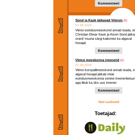
Kommenteeri
Sünd ja Kask jätkavad Viimsis
(0)
07.08.2026
Viimsi esindusmeeskond annab teada, et
Christian Elmar Kask ja Kevin Sünd jätk
oranž-musta särgi kaitsmist ka algaval
hooajal.
Kommenteeri
Viimsi meeskonna treenerid
(0)
07.08.2026
Viimsi korvpallimeeskond annab teada, e
algaval hooajal jätkab meie
esindusmeeskonna senine treeneritetuu
aga liitub ka üks uus treener.
Kommenteeri
Veel uudiseid
Toetajad: