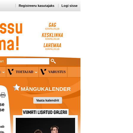
Registreeru kasutajaks
Logi sisse
art
ER
TOETAJAD
VARUSTUS
MÄNGUKALENDER
Vaata kalendrit
se
se
eab
ta,