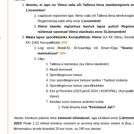
Veendu, et laps on Viimsi valla või Tallinna linna elanikeregistris e
1.november!
vajadusel registreeri laps Viimsi valla või Tallinna linna elenikeregist
Registreering tuleb teha enne
1.novembrit!
Viimsi elanike registrisse kantud lapse puhul! Registre
mõlemad vanemad Viimsi elanikuks enne 31.detsembrit!
Määra lapse spordiklubiks Korvpalliklubi Viimsi
(sh KK Viimsi, Keskli
KK, GAG Korvpalliklubi)
SIIN
Logi sisse Mobiil-ID, ID-kaardiga või Smart-IDga
"Sisene
teenindusse"
SIIN
Liigu:
Tallinna e-teenindus (ka Viimsi elanikele!)
Muud teenused
Sporditegevuse toetus
Uus sporditegevuse toetuse taotlus / Taotlust esitama
Sporditegevuse toetus spordiklubides
Ees ja Perenimi (2023 ja/või 2024 ) KORVPALL (Korvpallik
Viimsi)
Kinnitan soovi toetuse andmise kohta
​Peab ilmuma kirja
"Kinnitatud Jah"
!
Vastav kinnituse palume teha
esimesel võimalusel
, aga kindlasti enne
1.detsem
2023!
Peale 1.12 tehtud kinnitusi süsteem ei arvesta ning teotus meieni ei jõua,
liikmemaksu arvele lisandub 20 eur kuus, so 240 eur aastas.