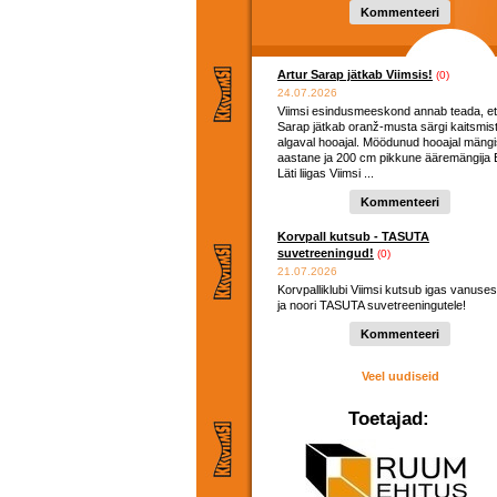
hooaega ...
Kommenteeri
Artur Sarap jätkab Viimsis!
(0)
24.07.2026
Viimsi esindusmeeskond annab teada, et
Sarap jätkab oranž-musta särgi kaitsmis
algaval hooajal. Möödunud hooajal mängi
aastane ja 200 cm pikkune ääremängija E
Läti liigas Viimsi ...
Kommenteeri
Korvpall kutsub - TASUTA
suvetreeningud!
(0)
21.07.2026
Korvpalliklubi Viimsi kutsub igas vanuses
ja noori TASUTA suvetreeningutele!
Kommenteeri
Veel uudiseid
Toetajad: