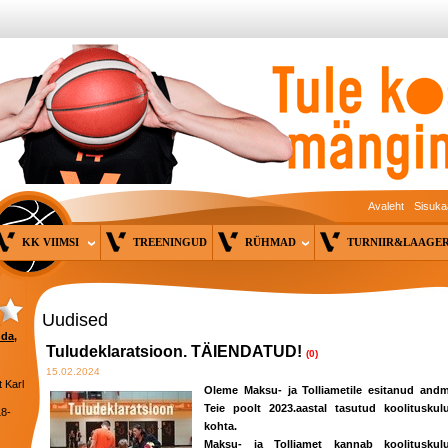
Avaleht
Sisuka
KK VIIMSI
TREENINGUD
RÜHMAD
TURNIIR&LAAG
Uudised
nda,
Tuludeklaratsioon. TÄIENDATUD!
(0)
15.02.2024
 Karl
Oleme Maksu- ja Tolliametile esitanud and
Teie poolt 2023.aastal tasutud koolituskul
18-
kohta.
Maksu- ja Tolliamet kannab koolituskul