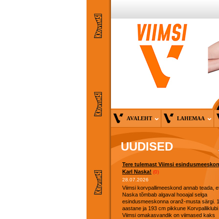
AVALEHT
LAHEMAA
UUDISED
Tere tulemast Viimsi esindusmeesko
Karl Naska!
(0)
28.07.2026
Viimsi korvpallimeeskond annab teada, et
Naska tõmbab algaval hooajal selga
esindusmeeskonna oranž-musta särgi. 
aastane ja 193 cm pikkune Korvpalliklubi
Viimsi omakasvandik on viimased kaks