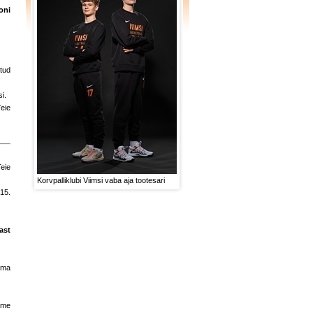
oni
itud
i.
Teie
Teie
Korvpalliklubi Viimsi vaba aja tootesari
15.
ast
oma
ime