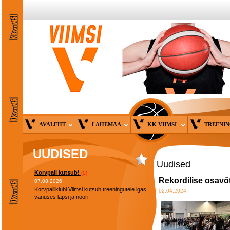
AVALEHT
LAHEMAA
KK VIIMSI
TREENI
UUDISED
Uudised
Korvpall kutsub!
(0)
Rekordilise osav
07.08.2026
Korvpalliklubi Viimsi kutsub treeningutele igas
02.04.2024
vanuses lapsi ja noori.