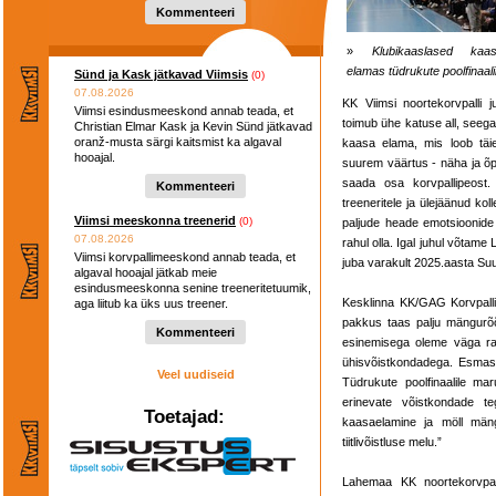
Kommenteeri
»
Klubikaaslased kaa
elamas tüdrukute poolfinaali
Sünd ja Kask jätkavad Viimsis
(0)
07.08.2026
KK Viimsi noortekorvpalli 
Viimsi esindusmeeskond annab teada, et
toimub ühe katuse all, seega
Christian Elmar Kask ja Kevin Sünd jätkavad
oranž-musta särgi kaitsmist ka algaval
kaasa elama, mis loob täiel
hooajal.
suurem väärtus - näha ja õpp
saada osa korvpallipeost.
Kommenteeri
treeneritele ja ülejäänud kol
Viimsi meeskonna treenerid
(0)
paljude heade emotsioonide 
07.08.2026
rahul olla. Igal juhul võtame 
Viimsi korvpallimeeskond annab teada, et
juba varakult 2025.aasta Suu
algaval hooajal jätkab meie
esindusmeeskonna senine treeneritetuumik,
Kesklinna KK/GAG Korvpallik
aga liitub ka üks uus treener.
pakkus taas palju mängurõõ
Kommenteeri
esinemisega oleme väga rahu
ühisvõistkondadega. Esmask
Veel uudiseid
Tüdrukute poolfinaalile ma
erinevate võistkondade te
Toetajad:
kaasaelamine ja möll mäng
tiitlivõistluse melu.”
Lahemaa KK noortekorvpall