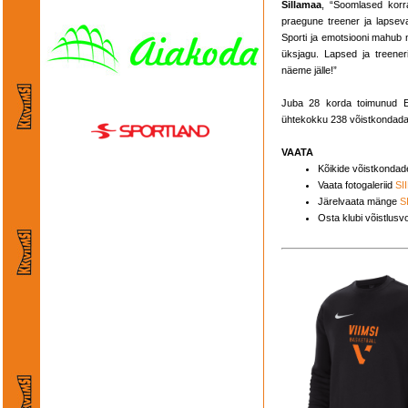
Sillamaa
, “Soomlased korra
praegune treener ja lapsev
Sporti ja emotsiooni mahub 
üksjagu. Lapsed ja treener
näeme jälle!”
Juba 28 korda toimunud Eas
ühtekokku 238 võistkondada, 5
VAATA
Kõikide võistkondade
Vaata fotogaleriid
SI
Järelvaata mänge
S
Osta klubi võistlusv