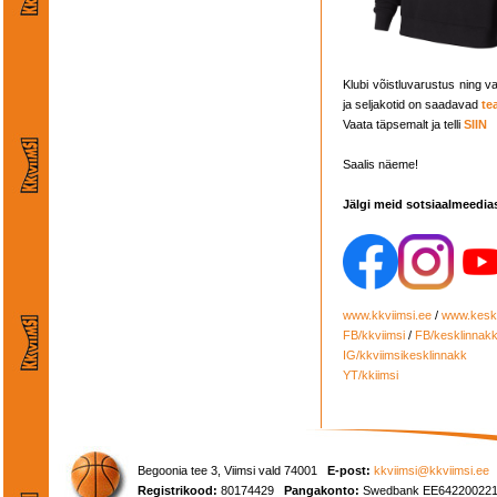
Klubi võistluvarustus ning v
ja seljakotid on saadavad
te
Vaata täpsemalt ja telli
SIIN
Saalis näeme!
Jälgi meid sotsiaalmeedia
www.kkviimsi.ee
/
www.keskl
FB/kkviimsi
/
FB/kesklinnak
IG/kkviimsikesklinnakk
YT/kkiimsi
Begoonia tee 3, Viimsi vald 74001
E-post:
kkviimsi@kkviimsi.ee
Registrikood:
80174429
Pangakonto:
Swedbank EE642200221