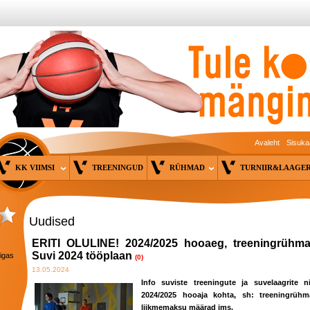
Avaleht
Sisuka
KK VIIMSI
TREENINGUD
RÜHMAD
TURNIIR&LAAG
Uudised
ERITI OLULINE! 2024/2025 hooaeg, treeningrühma
Suvi 2024 tööplaan
 igas
(0)
13.05.2024
Info suviste treeningute ja suvelaagrite n
2024/2025 hooaja kohta, sh: treeningrühm
liikmemaksu määrad jms.