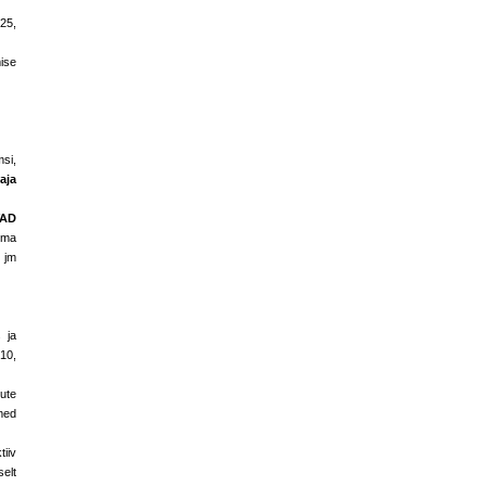
25,
ise
si,
vaja
VAD
tma
 jm
 ja
10,
ute
tmed
iiv
selt