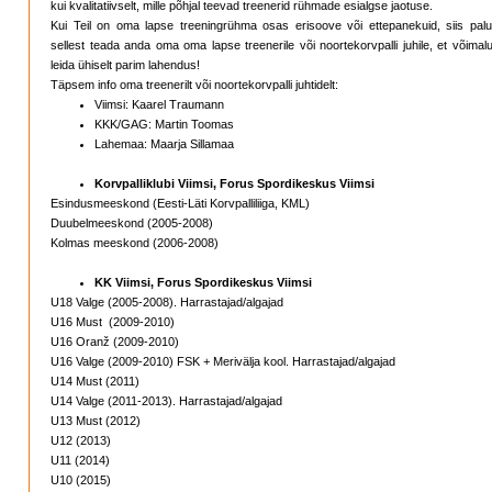
kui kvalitatiivselt, mille põhjal teevad treenerid rühmade esialgse jaotuse.
Kui Teil on oma lapse treeningrühma osas erisoove või ettepanekuid, siis pal
sellest teada anda oma oma lapse treenerile või noortekorvpalli juhile, et võimal
leida ühiselt parim lahendus!
Täpsem info oma treenerilt või noortekorvpalli juhtidelt:
Viimsi: Kaarel Traumann
KKK/GAG: Martin Toomas
Lahemaa: Maarja Sillamaa
Korvpalliklubi Viimsi, Forus Spordikeskus Viimsi
Esindusmeeskond (Eesti-Läti Korvpalliliiga, KML)
Duubelmeeskond (2005-2008)
Kolmas meeskond (2006-2008)
KK Viimsi, Forus Spordikeskus Viimsi
U18 Valge (2005-2008). Harrastajad/algajad
U16 Must (2009-2010)
U16 Oranž (2009-2010)
U16 Valge (2009-2010) FSK + Merivälja kool. Harrastajad/algajad
U14 Must (2011)
U14 Valge (2011-2013). Harrastajad/algajad
U13 Must (2012)
U12 (2013)
U11 (2014)
U10 (2015)