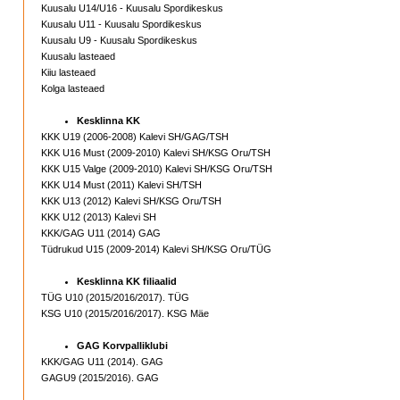
Kuusalu U14/U16 - Kuusalu Spordikeskus
Kuusalu U11 - Kuusalu Spordikeskus
Kuusalu U9 - Kuusalu Spordikeskus
Kuusalu lasteaed
Kiiu lasteaed
Kolga lasteaed
Kesklinna KK
KKK U19 (2006-2008) Kalevi SH/GAG/TSH
KKK U16 Must (2009-2010) Kalevi SH/KSG Oru/TSH
KKK U15 Valge (2009-2010) Kalevi SH/KSG Oru/TSH
KKK U14 Must (2011) Kalevi SH/TSH
KKK U13 (2012) Kalevi SH/KSG Oru/TSH
KKK U12 (2013) Kalevi SH
KKK/GAG U11 (2014) GAG
Tüdrukud U15 (2009-2014) Kalevi SH/KSG Oru/TÜG
Kesklinna KK filiaalid
TÜG U10 (2015/2016/2017). TÜG
KSG U10 (2015/2016/2017). KSG Mäe
GAG Korvpalliklubi
KKK/GAG
U11 (2014). GAG
GAG
U9 (2015/2016). GAG