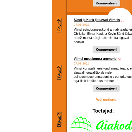
Kommenteeri
Sünd ja Kask jätkavad Viimsis
(0)
07.08.2026
Viimsi esindusmeeskond annab teada, et
Christian Elmar Kask ja Kevin Sünd jätk
oranž-musta särgi kaitsmist ka algaval
hooajal.
Kommenteeri
Viimsi meeskonna treenerid
(0)
07.08.2026
Viimsi korvpallimeeskond annab teada, e
algaval hooajal jätkab meie
esindusmeeskonna senine treeneritetuu
aga liitub ka üks uus treener.
Kommenteeri
Veel uudiseid
Toetajad: