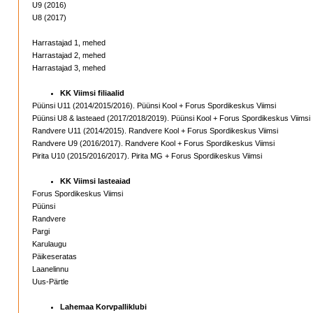
U9 (2016)
U8 (2017)
Harrastajad 1, mehed
Harrastajad 2, mehed
Harrastajad 3, mehed
KK Viimsi filiaalid
Püünsi U11 (2014/2015/2016). Püünsi Kool + Forus Spordikeskus Viimsi
Püünsi U8 & lasteaed (2017/2018/2019). Püünsi Kool + Forus Spordikeskus Viimsi
Randvere U11 (2014/2015). Randvere Kool + Forus Spordikeskus Viimsi
Randvere U9 (2016/2017). Randvere Kool + Forus Spordikeskus Viimsi
Pirita U10 (2015/2016/2017). Pirita MG + Forus Spordikeskus Viimsi
KK Viimsi lasteaiad
Forus Spordikeskus Viimsi
Püünsi
Randvere
Pargi
Karulaugu
Päikeseratas
Laanelinnu
Uus-Pärtle
Lahemaa Korvpalliklubi