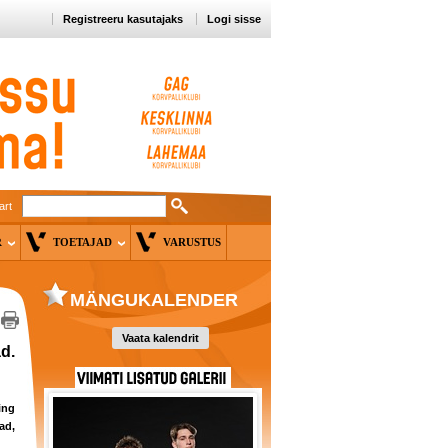
Registreeru kasutajaks
Logi sisse
art
ER
TOETAJAD
VARUSTUS
MÄNGUKALENDER
Vaata kalendrit
d.
ing
ad,