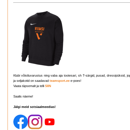
Klubi võistluvarustus ning vaba aja tootesari, sh T-särgid, pusad, dressipüksid, j
ja seljakotid on saadavad
teamsport.ee
e-poes!
Vaata täpsemalt ja telli
SIIN
Saalis näeme!
Jälgi meid sotsiaalmeedias!