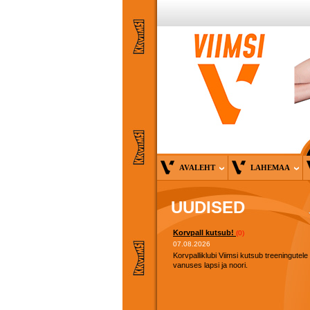
AVALEHT
LAHEMAA
UUDISED
Korvpall kutsub!
(0)
07.08.2026
Korvpalliklubi Viimsi kutsub treeningutele
vanuses lapsi ja noori.