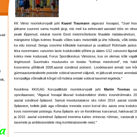
KK Viimsi noortekorvpalli juht
Kaarel Traumann
algavast hooajast, "Uuel hooa
jätkame suuresti sama mudeli järgi, mis meil ka eelnevatel aastatel töös on olnu
peale lõppenud, edukat noorte Eesti meistrivõistluste finaalide nädalavahetust, 
avad
mängisime kõigis kolmes finaalis võites kaks meistritiitlit ja ühe hõbeda, võib öelda
ka edu toonud. Seega soovime kõikidele kannatust ja usaldust! Rühmade jaotus
ikka nooremates vanustes laste kodukoolide põhine ja alates U12 vanusest liiguta
kokku meie kodusaali, Forus Spordikeskus Viimsisse, kus on olemas kõik vajali
tingimused. Suurimaks muutuseks on loodav "kolmas meeskond", mis hak
koosnema põhiliselt 2008.aastal sündinud poistest. Loodetavasti annab see kõig
t
gümnaasiumiealistele poistele sobival tasemel väljundi, et jätkuvalt ennast arendad
korvpalliga võimalikult kõrgel või hobina endale sobival tasemel tegeleda."
mik,
Kesklinna KK/GAG Korvpalliklubi noortekorvpalli juht
Martin Toomas
uue
spordiaastast, "Algaval hooajal liituvad kodukoolidest üheks koondrühmaks 20
aastal sündinud õpilased. Samuti moodustatakse üks rühm 2014. aastal sündi
õpilastest, kellele jääb aga võimalus treenida soovi korral üks aasta oma koduko
koos nooremate poistega. Kuna õpilaste arv on Kesklinnas kasvanud, hakkavad 2
ja 2010. aastal sünindnud õpilased treenima kahes erinevas rühmas, vastavalt 
tasemele ja ambitsioonidele ning kombinatsioonile neist."