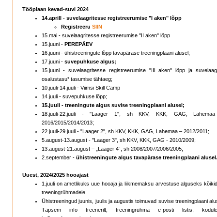
Tööplaan kevad-suvi 2024
14.aprill - suvelaagritesse registreerumise "I aken" lõpp
Registreeru
SIIN
15.mai - suvelaagritesse registreerumise "II aken" lõpp
15.juuni -
PEREPÄEV
16.juuni - ühistreeningute lõpp tavapärase treeningplaani alusel;
17.juuni -
suvepuhkuse algus;
15.juuni - suvelaagritesse registreerumise "III aken" lõpp ja suvelaagr
osalustasu* tasumise tähtaeg;
10.juuli-14.juuli - Viimsi Skill Camp
14.juuli - suvepuhkuse lõpp;
15.juuli - treeningute algus suvise treeningplaani alusel;
18.juuli-22.juuli - "Laager 1", sh KKV, KKK, GAG, Lahema
2016/2015/2014/2013;
22.juuli-29.juuli - "Laager 2", sh KKV, KKK, GAG, Lahemaa – 2012/2011;
5.august-13.august - "Laager 3", sh KKV, KKK, GAG - 2010/2009;
13.august-21.august – „Laager 4“, sh 2008/2007/2006/2005;
2.september -
ühistreeningute algus tavapärase treeningplaani alusel
Uuest, 2024/2025 hooajast
1.juuli on ametlikuks uue hooaja ja liikmemaksu arvestuse alguseks kõiki
treeningrühmadele.
Ühistreeningud juunis, juulis ja augustis toimuvad suvise treeningplaani alu
Täpsem info treenerilt, treeningrühma e-posti listis, kodule