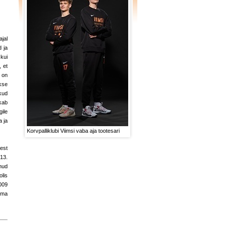
jal
d ja
kui
, et
 on
kse
kud
kab
ile
a ja
Korvpalliklubi Viimsi vaba aja tootesari
st
13.
nud
olis
009
oma