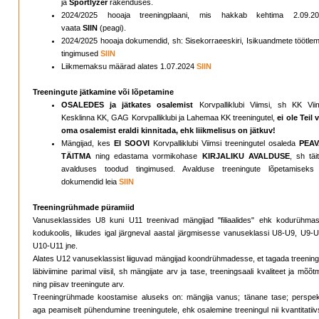
ja
Sportlyzer
rakenduses.
2024/2025 hooaja treeningplaani, mis hakkab kehtima 2.09.20
vaata
SIIN
(peagi).
2024/2025 hooaja dokumendid, sh: Sisekorraeeskiri, Isikuandmete töötlem
tingimused
SIIN
Liikmemaksu määrad alates 1.07.2024
SIIN
Treeningute jätkamine või lõpetamine
OSALEDES ja jätkates osalemist
Korvpalliklubi Viimsi, sh KK Viim
Kesklinna KK, GAG Korvpalliklubi ja Lahemaa KK treeningutel,
ei ole Teil 
oma osalemist eraldi kinnitada, ehk liikmelisus on jätkuv!
Mängijad, kes
EI SOOVI
Korvpalliklubi Viimsi treeningutel osaleda
PEA
TÄITMA
ning edastama vormikohase
KIRJALIKU AVALDUSE
, sh täi
avalduses toodud tingimused. Avalduse treeningute lõpetamiseks
dokumendid leia
SIIN
Treeningrühmade püramiid
Vanuseklassides U8 kuni U11 treenivad mängijad "filiaalides" ehk kodurühmas
kodukoolis, liikudes igal järgneval aastal järgmisesse vanuseklassi U8-U9, U9-U
U10-U11 jne.
Alates U12 vanuseklassist liiguvad mängijad koondrühmadesse, et tagada treening
läbiviimine parimal viisil, sh mängijate arv ja tase, treeningsaali kvaliteet ja mõõ
ning piisav treeningute arv.
Treeningrühmade koostamise aluseks on: mängija vanus; tänane tase; perspekt
aga peamiselt pühendumine treeningutele, ehk osalemine treeningul nii kvantitatiiv