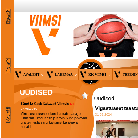
AVALEHT
LAHEMAA
KK VIIMSI
TREENI
UUDISED
Uudised
Sünd ja Kask jätkavad Viimsis
(0)
Vigastusest taast
07.08.2026
Viimsi esindusmeeskond annab teada, et
31.07.2024
Christian Elmar Kask ja Kevin Sünd jätkavad
oranž-musta särgi kaitsmist ka algaval
hooajal.