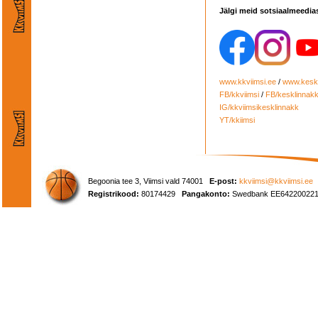
Jälgi meid sotsiaalmeedia
www.kkviimsi.ee
/
www.keskl
FB/kkviimsi
/
FB/kesklinnak
IG/kkviimsikesklinnakk
YT/kkiimsi
Begoonia tee 3, Viimsi vald 74001
E-post:
kkviimsi@kkviimsi.ee
Registrikood:
80174429
Pangakonto:
Swedbank EE642200221