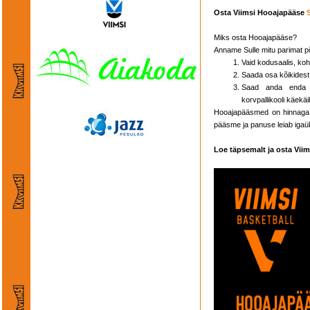
Osta Viimsi Hooajapääse
Miks osta Hooajapääse?
Anname Sulle mitu parimat p
Vaid kodusaalis, koh
Saada osa kõikides
Saad anda enda p
korvpallikooli käekäi
Hooajapääsmed on hinnaga 
pääsme ja panuse leiab igaü
Loe täpsemalt ja osta Vii