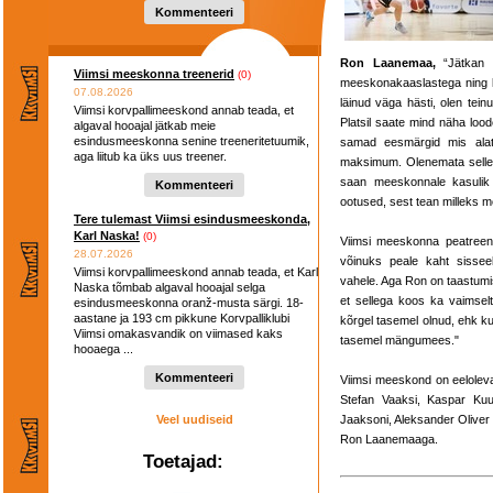
Kommenteeri
Ron Laanemaa,
“Jätkan 
Viimsi meeskonna treenerid
(0)
meeskonakaaslastega ning kō
07.08.2026
läinud väga hästi, olen teinu
Viimsi korvpallimeeskond annab teada, et
Platsil saate mind näha loode
algaval hooajal jätkab meie
esindusmeeskonna senine treeneritetuumik,
samad eesmärgid mis alati
aga liitub ka üks uus treener.
maksimum. Olenemata sellest,
saan meeskonnale kasulik
Kommenteeri
ootused, sest tean milleks m
Tere tulemast Viimsi esindusmeeskonda,
Karl Naska!
(0)
Viimsi meeskonna peatree
28.07.2026
võinuks peale kaht sisseela
Viimsi korvpallimeeskond annab teada, et Karl
vahele. Aga Ron on taastumise
Naska tõmbab algaval hooajal selga
et sellega koos ka vaimsel
esindusmeeskonna oranž-musta särgi. 18-
aastane ja 193 cm pikkune Korvpalliklubi
kõrgel tasemel olnud, ehk ku
Viimsi omakasvandik on viimased kaks
tasemel mängumees."
hooaega ...
Kommenteeri
Viimsi meeskond on eeloleva
Stefan Vaaksi, Kaspar Kuu
Veel uudiseid
Jaaksoni, Aleksander Oliver 
Ron Laanemaaga.
Toetajad: