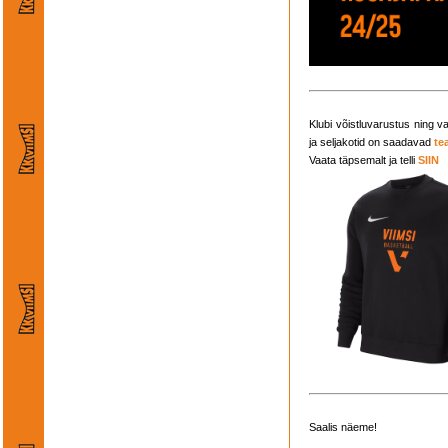
Klubi võistluvarustus ning v
ja seljakotid on saadavad
te
Vaata täpsemalt ja telli
SIIN
Saalis näeme!