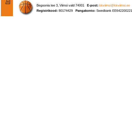
Begoonia tee 3, Viimsi vald 74001
E-post:
kkviimsi@kkviimsi.ee
Registrikood:
80174429
Pangakonto:
Swedbank EE642200221