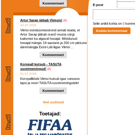
hooaega ...
Kommenteeri
E-post
Artur Sarap jätkab Viimsis!
(0)
Selle artikli kohta on
0
komme
24.07.2026
Viimsi esindusmeeskond annab teada, et
Artur Sarap jätkab oranž-musta särgi
kaitsmist ka algaval hooajal. Möödunud
hooajal mängis 19-aastane ja 200 cm pikkune
ääremängija Eesti-Läti liigas Viimsi ...
Kommenteeri
Korvpall kutsub - TASUTA
suvetreeningud!
(0)
21.07.2026
Korvpalliklubi Viimsi kutsub igas vanuses
lapsi ja noori TASUTA suvetreeningutele!
Kommenteeri
Veel uudiseid
Toetajad: