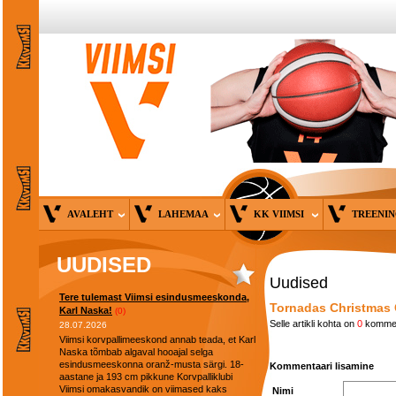
AVALEHT
LAHEMAA
KK VIIMSI
TREENI
UUDISED
Uudised
Tere tulemast Viimsi esindusmeeskonda,
Tornadas Christmas
Karl Naska!
(0)
Selle artikli kohta on
0
kommen
28.07.2026
Viimsi korvpallimeeskond annab teada, et Karl
Naska tõmbab algaval hooajal selga
esindusmeeskonna oranž-musta särgi. 18-
Kommentaari lisamine
aastane ja 193 cm pikkune Korvpalliklubi
Viimsi omakasvandik on viimased kaks
Nimi