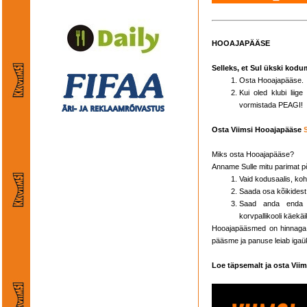
HOOAJAPÄÄSE
Selleks, et Sul ükski kodu
Osta Hooajapääse.
Kui oled klubi lii
vormistada PEAGI!
Osta Viimsi Hooajapääse
Miks osta Hooajapääse?
Anname Sulle mitu parimat p
Vaid kodusaalis, koh
Saada osa kõikides
Saad anda enda p
korvpallikooli käekäi
Hooajapääsmed on hinnaga 
pääsme ja panuse leiab igaü
Loe täpsemalt ja osta Vii