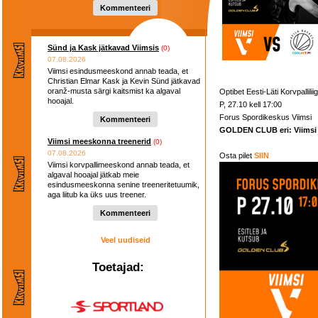
Kommenteeri
Sünd ja Kask jätkavad Viimsis
(0)
07.08.2026
Viimsi esindusmeeskond annab teada, et
Christian Elmar Kask ja Kevin Sünd jätkavad
oranž-musta särgi kaitsmist ka algaval
Optibet Eesti-Läti Korvpallilii
hooajal.
P, 27.10 kell 17:00
Forus Spordikeskus Viimsi
Kommenteeri
GOLDEN CLUB eri: Viimsi v
Viimsi meeskonna treenerid
(0)
07.08.2026
Osta pilet
SIIN
Viimsi korvpallimeeskond annab teada, et
algaval hooajal jätkab meie
esindusmeeskonna senine treeneritetuumik,
aga liitub ka üks uus treener.
Kommenteeri
Veel uudiseid
Toetajad: