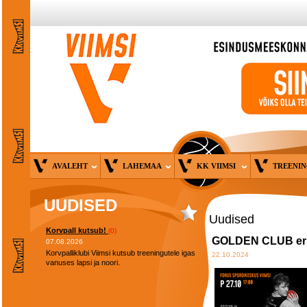
AVALEHT
LAHEMAA
KK VIIMSI
TREENI
UUDISED
Uudised
Korvpall kutsub!
(0)
GOLDEN CLUB eri: 
07.08.2026
Korvpalliklubi Viimsi kutsub treeningutele igas
22.10.2024
vanuses lapsi ja noori.