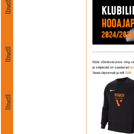
Klubi võistluvarustus ning v
ja seljakotid on saadavad
te
Vaata täpsemalt ja telli
SIIN