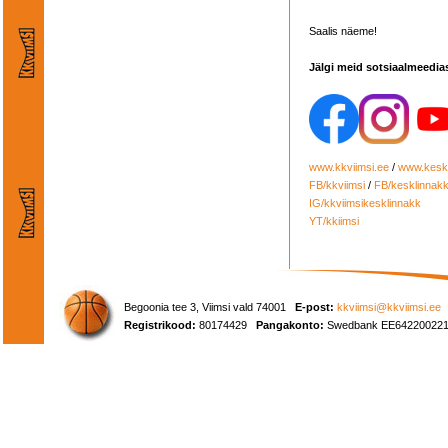
Saalis näeme!
Jälgi meid sotsiaalmeedia
www.kkviimsi.ee
/
www.keskl
FB/kkviimsi
/
FB/kesklinnak
IG/kkviimsikesklinnakk
YT/kkiimsi
Begoonia tee 3, Viimsi vald 74001
E-post:
kkviimsi@kkviimsi.ee
Registrikood:
80174429
Pangakonto:
Swedbank EE642200221