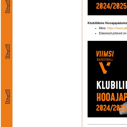
Klubiliikme Hooajapääsme 
Mine:
https://www.pi
Edasised juhised on 