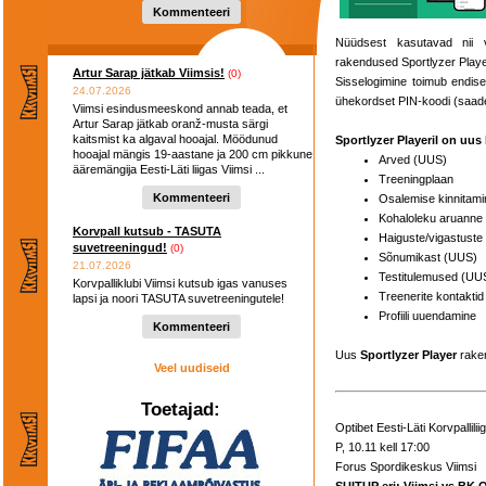
hooaega ...
Kommenteeri
Nüüdsest kasutavad nii
rakendused Sportlyzer Playe
Artur Sarap jätkab Viimsis!
(0)
Sisselogimine toimub endise
24.07.2026
ühekordset PIN-koodi (saade
Viimsi esindusmeeskond annab teada, et
Artur Sarap jätkab oranž-musta särgi
kaitsmist ka algaval hooajal. Möödunud
Sportlyzer Playeril on uus
hooajal mängis 19-aastane ja 200 cm pikkune
Arved (UUS)
ääremängija Eesti-Läti liigas Viimsi ...
Treeningplaan
Kommenteeri
Osalemise kinnitami
Kohaloleku aruanne
Korvpall kutsub - TASUTA
Haiguste/vigastuste
suvetreeningud!
(0)
Sõnumikast (UUS)
21.07.2026
Testitulemused (UU
Korvpalliklubi Viimsi kutsub igas vanuses
Treenerite kontaktid
lapsi ja noori TASUTA suvetreeningutele!
Profiili uuendamine
Kommenteeri
Uus
Sportlyzer Player
rake
Veel uudiseid
Toetajad:
Optibet Eesti-Läti Korvpallilii
P, 10.11 kell 17:00
Forus Spordikeskus Viimsi