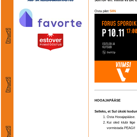
SUITUP eri: Viimsi vs BK 
Osta pilet
SIIN
HOOAJAPÄÄSE
Selleks, et Sul ükski kodu
Osta Hooajapääse.
Kui oled klubi lii
vormistada PEAGI!