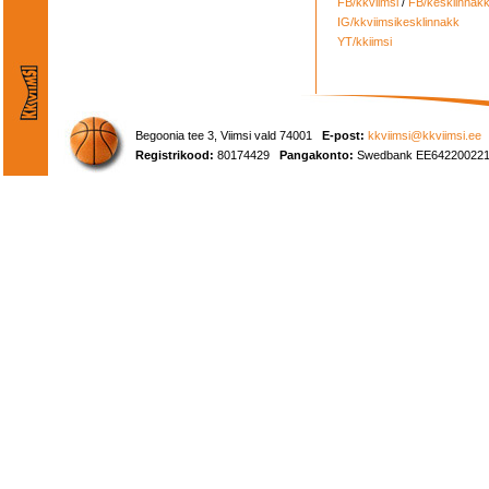
FB/kkviimsi
/
FB/kesklinnak
IG/kkviimsikesklinnakk
YT/kkiimsi
Begoonia tee 3, Viimsi vald 74001
E-post:
kkviimsi@kkviimsi.ee
Registrikood:
80174429
Pangakonto:
Swedbank EE642200221