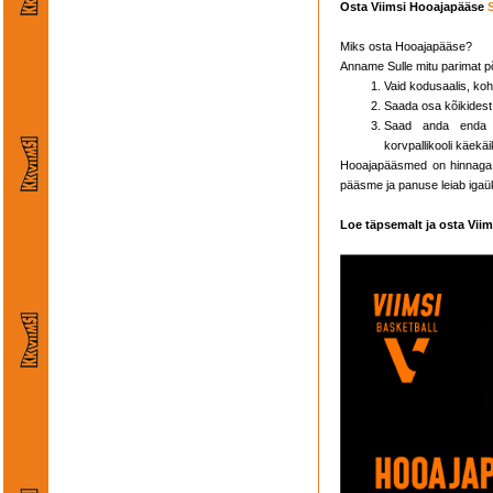
Osta Viimsi Hooajapääse
Miks osta Hooajapääse?
Anname Sulle mitu parimat p
Vaid kodusaalis, koh
Saada osa kõikides
Saad anda enda p
korvpallikooli käekäi
Hooajapääsmed on hinnaga 
pääsme ja panuse leiab igaü
Loe täpsemalt ja osta Vii