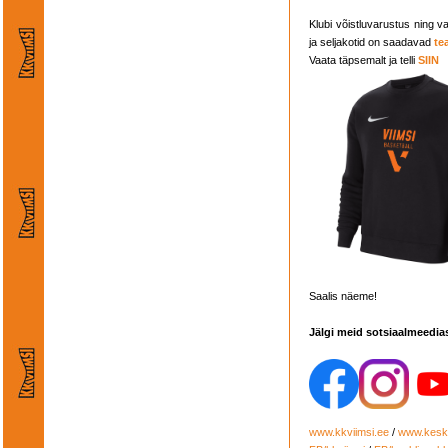
Klubi võistluvarustus ning v
ja seljakotid on saadavad
te
Vaata täpsemalt ja telli
SIIN
Saalis näeme!
Jälgi meid sotsiaalmeedia
www.kkviimsi.ee
/
www.keskl