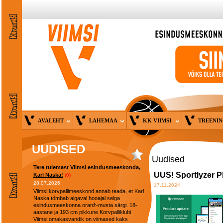
AVALEHT
LAHEMAA
KK VIIMSI
TREENI
UUDISED
Uudised
Tere tulemast Viimsi esindusmeeskonda,
UUS! Sportlyzer 
Karl Naska!
(0)
28.07.2026
17.11.2024
Viimsi korvpallimeeskond annab teada, et Karl
Naska tõmbab algaval hooajal selga
esindusmeeskonna oranž-musta särgi. 18-
aastane ja 193 cm pikkune Korvpalliklubi
Viimsi omakasvandik on viimased kaks