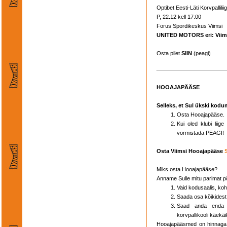
Optibet Eesti-Läti Korvpallilii
P, 22.12 kell 17:00
Forus Spordikeskus Viimsi
UNITED MOTORS eri: Viims
Osta pilet
SIIN
(peagi)
HOOAJAPÄÄSE
Selleks, et Sul ükski kodu
Osta Hooajapääse.
Kui oled klubi lii
vormistada PEAGI!
Osta Viimsi Hooajapääse
Miks osta Hooajapääse?
Anname Sulle mitu parimat p
Vaid kodusaalis, koh
Saada osa kõikides
Saad anda enda p
korvpallikooli käekäi
Hooajapääsmed on hinnaga 