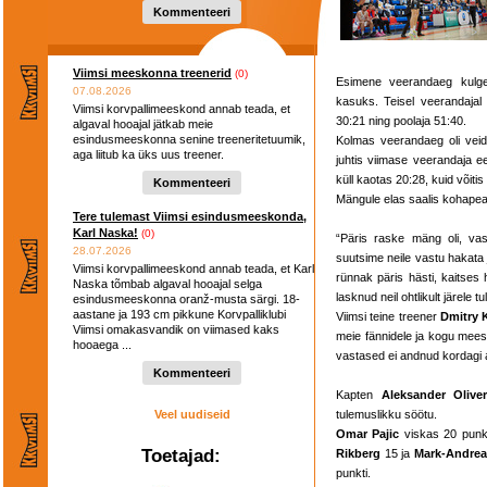
Kommenteeri
Viimsi meeskonna treenerid
(0)
Esimene veerandaeg kulges 
07.08.2026
kasuks. Teisel veerandajal 
Viimsi korvpallimeeskond annab teada, et
30:21 ning poolaja 51:40.
algaval hooajal jätkab meie
esindusmeeskonna senine treeneritetuumik,
Kolmas veerandaeg oli veidi
aga liitub ka üks uus treener.
juhtis viimase veerandaja 
küll kaotas 20:28, kuid või
Kommenteeri
Mängule elas saalis kohapeal
Tere tulemast Viimsi esindusmeeskonda,
Karl Naska!
(0)
“Päris raske mäng oli, vast
28.07.2026
suutsime neile vastu hakata 
Viimsi korvpallimeeskond annab teada, et Karl
rünnak päris hästi, kaitses 
Naska tõmbab algaval hooajal selga
lasknud neil ohtlikult järele tu
esindusmeeskonna oranž-musta särgi. 18-
aastane ja 193 cm pikkune Korvpalliklubi
Viimsi teine treener
Dmitry
Viimsi omakasvandik on viimased kaks
meie fännidele ja kogu meesk
hooaega ...
vastased ei andnud kordagi all
Kommenteeri
Kapten
Aleksander Olive
Veel uudiseid
tulemuslikku söötu.
Omar Pajic
viskas 20 punkti
Toetajad:
Rikberg
15 ja
Mark-Andrea
punkti.