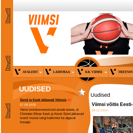
AVALEHT
LAHEMAA
KK VIIMSI
TREENI
UUDISED
Uudised
Sünd ja Kask jätkavad Viimsis
(0)
Viimsi võitis Eesti
07.08.2026
Viimsi esindusmeeskond annab teada, et
09.12.2024
Christian Elmar Kask ja Kevin Sünd jätkavad
oranž-musta särgi kaitsmist ka algaval
hooajal.