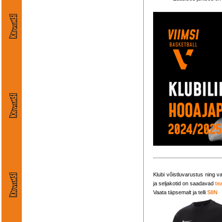
Klubi võistluvarustus ning v
ja seljakotid on saadavad
te
Vaata täpsemalt ja telli
SIIN