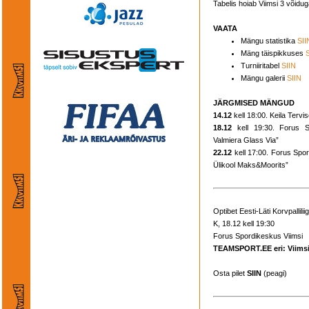
Tabelis hoiab Viimsi 3 võidug
VAATA
Mängu statistika
SII
Mäng täispikkuses
Turniiritabel
SIIN
Mängu galerii
SIIN
JÄRGMISED MÄNGUD
14.12
kell 18:00. Keila Terv
18.12
kell 19:30. Forus 
Valmiera Glass Via”
22.12
kell 17:00. Forus Sp
Ülikool Maks&Moorits”
Optibet Eesti-Läti Korvpallilii
K, 18.12 kell 19:30
Forus Spordikeskus Viimsi
TEAMSPORT.EE eri: Viimsi 
Osta pilet
SIIN
(peagi)