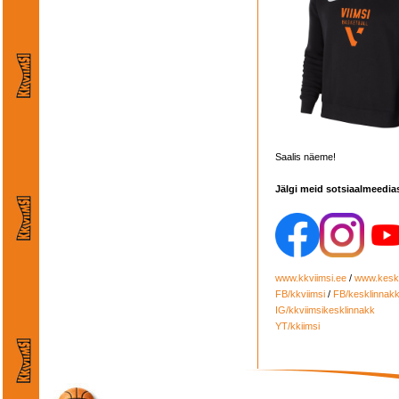
Saalis näeme!
Jälgi meid sotsiaalmeedia
www.kkviimsi.ee
/
www.keskl
FB/kkviimsi
/
FB/kesklinnak
IG/kkviimsikesklinnakk
YT/kkiimsi