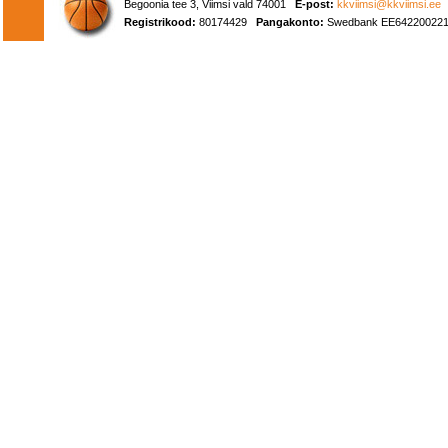
Begoonia tee 3, Viimsi vald 74001
E-post:
kkviimsi@kkviimsi.ee
Registrikood:
80174429
Pangakonto:
Swedbank EE642200221