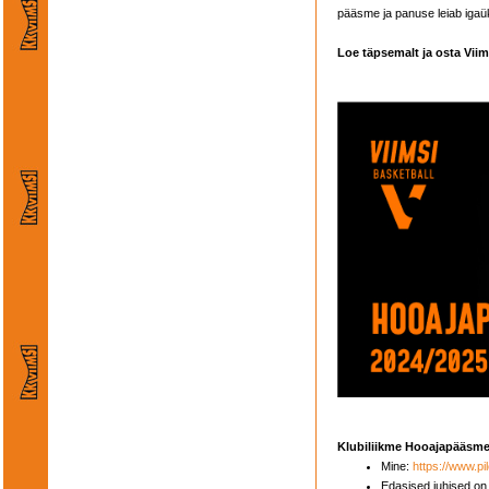
pääsme ja panuse leiab igaü
Loe täpsemalt ja osta Vii
Klubiliikme Hooajapääsme 
Mine:
https://www.pi
Edasised juhised on 